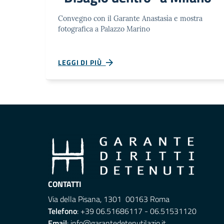
Convegno con il Garante Anastasìa e mostra
fotografica a Palazzo Marino
LEGGI DI PIÙ
CONTATTI
Via della Pisana, 1301 00163 Roma
Telefono
: +39 06.51686117 - 06.51531120
Email
:
info@garantedetenutilazio.it