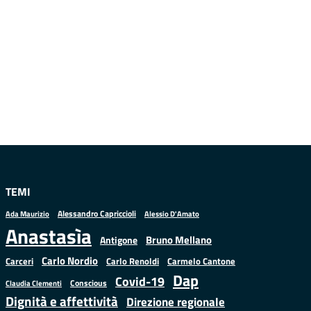
TEMI
Alessandro Capriccioli
Alessio D'Amato
Ada Maurizio
Anastasìa
Bruno Mellano
Antigone
Carlo Nordio
Carlo Renoldi
Carmelo Cantone
Carceri
Dap
Covid-19
Conscious
Claudia Clementi
Dignità e affettività
Direzione regionale