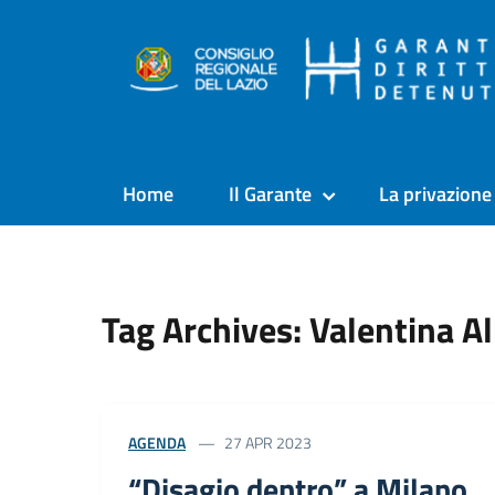
Home
Il Garante
La privazione 
Tag Archives: Valentina Al
AGENDA
27 APR 2023
“Disagio dentro” a Milano