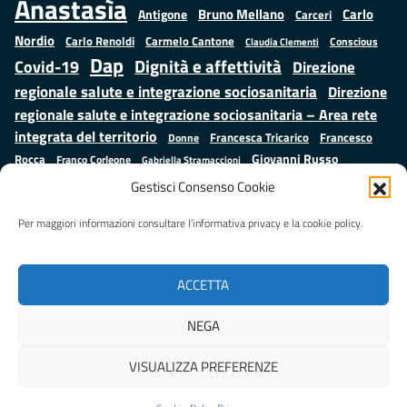
Anastasìa
Bruno Mellano
Carlo
Antigone
Carceri
Nordio
Carlo Renoldi
Carmelo Cantone
Conscious
Claudia Clementi
Dap
Dignità e affettività
Covid-19
Direzione
regionale salute e integrazione sociosanitaria
Direzione
regionale salute e integrazione sociosanitaria – Area rete
integrata del territorio
Francesco
Francesca Tricarico
Donne
Giovanni Russo
Rocca
Franco Corleone
Gabriella Stramaccioni
Istruzione e cultura
Lavoro e
Giuseppe Emanuele Cangemi
Gestisci Consenso Cookie
Mauro
Marta Cartabia
formazione
Luisa Regimenti
Marta Bonafoni
ministero della Giustizia
Per maggiori informazioni consultare l’informativa privacy e la cookie policy.
Palma
Minori
Misure
alternative alla detenzione
Prap
Patrizio Gonnella
Rebibbia
Salute
Samuele Ciambriello
Regione Lazio
Roberto Monteforte
ACCETTA
Situazione in numeri
Sergio Mattarella
Sarah Grieco
Valentina Calderone
NEGA
Stefano Anastasìa
VISUALIZZA PREFERENZE
Realizzato da
LAZIOcrea