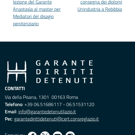
lezione del Garante
consegna dei diplomi
Anastasìa al master per
Unindustria a Rebibbia
Mediatori del disagio
penitenziario
CONTATTI
Via della Pisana, 1301 00163 Roma
Telefono
: +39 06.51686117 - 06.51531120
Email
:
info@garantedetenutilazio.it
Pec
:
garantedirittidetenuti@cert.consreglazio.it