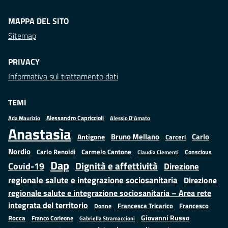
MAPPA DEL SITO
Sitemap
PRIVACY
Informativa sul trattamento dati
TEMI
Alessandro Capriccioli
Alessio D'Amato
Ada Maurizio
Anastasìa
Bruno Mellano
Carlo
Antigone
Carceri
Nordio
Carlo Renoldi
Carmelo Cantone
Conscious
Claudia Clementi
Dap
Dignità e affettività
Covid-19
Direzione
regionale salute e integrazione sociosanitaria
Direzione
regionale salute e integrazione sociosanitaria – Area rete
integrata del territorio
Francesco
Francesca Tricarico
Donne
Giovanni Russo
Rocca
Franco Corleone
Gabriella Stramaccioni