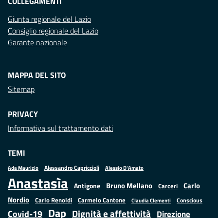
COLLEGAMENTI
Giunta regionale del Lazio
Consiglio regionale del Lazio
Garante nazionale
MAPPA DEL SITO
Sitemap
PRIVACY
Informativa sul trattamento dati
TEMI
Alessandro Capriccioli
Alessio D'Amato
Ada Maurizio
Anastasìa
Bruno Mellano
Carlo
Antigone
Carceri
Nordio
Carlo Renoldi
Carmelo Cantone
Conscious
Claudia Clementi
Dap
Dignità e affettività
Covid-19
Direzione