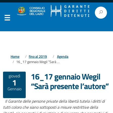
Home
fino al 2019
Agenda
16_17 gennaio Wegil “Sarà presente l’autore”
16_17 gennaio Wegil
giovedì
1
“Sarà presente l’autore”
Gennaio
Il Garante delle persone private della libertà tutela i diritti di
tutti coloro che siano sottoposti a misure restrittive della