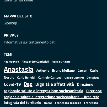
Garante nazionale
MAPPA DEL SITO
Sitemap
PRIVACY
Informativa sul trattamento dati
TEMI
Alessandro Capriccioli
Alessio D'Amato
Ada Maurizio
Anastasìa
Bruno Mellano
Carlo
Antigone
Carceri
Nordio
Carlo Renoldi
Carmelo Cantone
Conscious
Claudia Clementi
Dap
Dignità e affettività
Covid-19
Direzione
regionale salute e integrazione sociosanitaria
Direzione
regionale salute e integrazione sociosanitaria – Area rete
integrata del territorio
Francesco
Francesca Tricarico
Donne