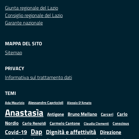
Giunta regionale del Lazio
Consiglio regionale del Lazio
Garante nazionale
MAPPA DEL SITO
Sitemap
PRIVACY
Informativa sul trattamento dati
TEMI
Alessandro Capriccioli
Alessio D'Amato
Ada Maurizio
Anastasìa
Bruno Mellano
Carlo
Antigone
Carceri
Nordio
Carlo Renoldi
Carmelo Cantone
Conscious
Claudia Clementi
Dap
Dignità e affettività
Covid-19
Direzione