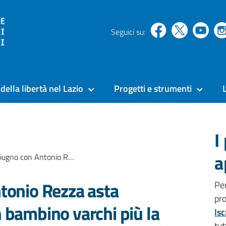
Seguici su:
della libertà nel Lazio
Progetti e strumenti
I
a
tonio Rezza asta affinchè “Nessun bambino varchi più la soglia di un carcere”
tonio Rezza asta
Pe
pr
 bambino varchi più la
Isc
tut