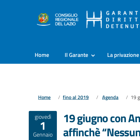
Home
Il Garante
La privazione 
Home
fino al 2019
Agenda
19 giugno con An
19 giugno con An
giovedì
1
affinchè “Nessun
Gennaio