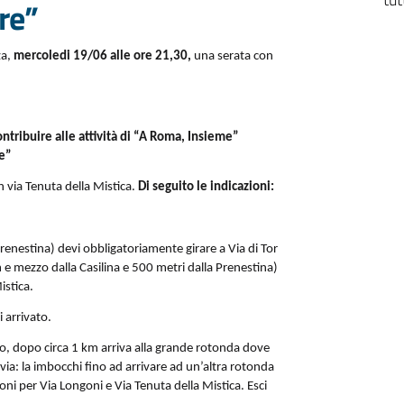
ere”
za,
mercoledi 19/06 alle ore 21,30,
una serata con
ontribuire alle attività di “A Roma, Insieme”
re”
n via Tenuta della Mistica.
Di seguito le indicazioni:
 Prenestina) devi obbligatoriamente girare a Via di Tor
m e mezzo dalla Casilina e 500 metri dalla Prenestina)
istica.
i arrivato.
tro, dopo circa 1 km arriva alla grande rotonda dove
 via: la imbocchi fino ad arrivare ad un’altra rotonda
ioni per Via Longoni e Via Tenuta della Mistica. Esci