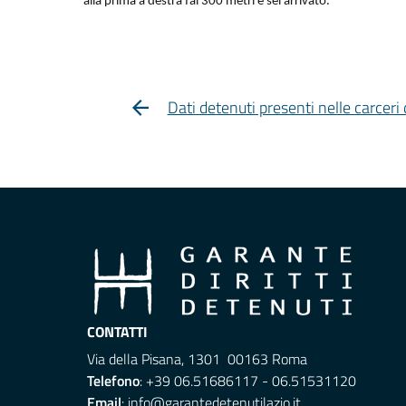
alla prima a destra fai 300 metri e sei arrivato.
Dati detenuti presenti nelle carcer
CONTATTI
Via della Pisana, 1301 00163 Roma
Telefono
: +39 06.51686117 - 06.51531120
Email
:
info@garantedetenutilazio.it