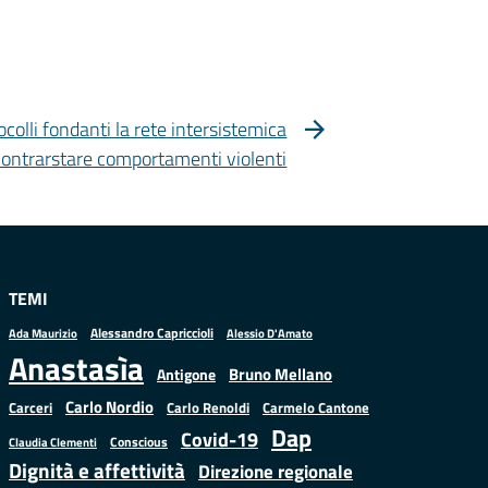
colli fondanti la rete intersistemica
contrarstare comportamenti violenti
TEMI
Alessandro Capriccioli
Alessio D'Amato
Ada Maurizio
Anastasìa
Bruno Mellano
Antigone
Carlo Nordio
Carlo Renoldi
Carmelo Cantone
Carceri
Dap
Covid-19
Conscious
Claudia Clementi
Dignità e affettività
Direzione regionale