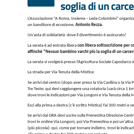
soglia di un carc
L’Associazione “A Roma, Insieme – Leda Colombini” organiz
un banditore di eccezione:
Antonio Rezza.
Un’asta di solidarietà dove il divertimento è assicurato!
La serata è ad entrata libera
con libera sottoscrizione per c
affinchè “Nessun bambino varchi più la soglia di un carce
La serata si svolgerà presso l’Agricoltura Sociale Capodarco i
La strada per Via Tenuta della Mistica:
Se arrivi dal centro (dopo aver preso la Via Casilina o la Via
Tre Teste; qui devi raggiungere una rotatoria (sarà circa 1 k
dove trovi le indicazioni per Via Longoni e Via Tenuta della M
Esci alla prima a destra (c’è scritto Mistica) fai 300 metri e se
Se arrivi dal GRA devi uscire sulla Prenestina Direzione Cen
trovi in ordine Via Longoni, poi Via Prenestina e poi un’altra
(più piccola): qui, come per tornare indietro, trovi le indicaz