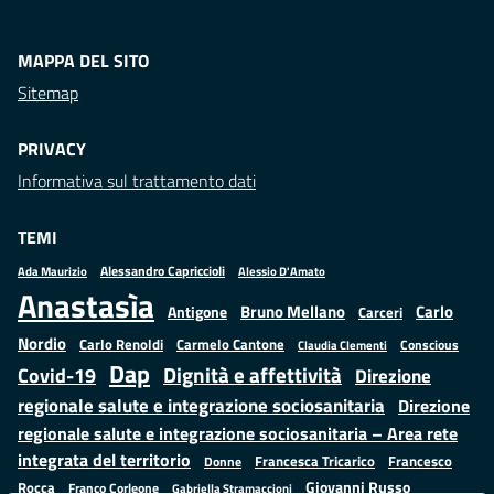
MAPPA DEL SITO
Sitemap
PRIVACY
Informativa sul trattamento dati
TEMI
Alessandro Capriccioli
Alessio D'Amato
Ada Maurizio
Anastasìa
Bruno Mellano
Carlo
Antigone
Carceri
Nordio
Carlo Renoldi
Carmelo Cantone
Conscious
Claudia Clementi
Dap
Dignità e affettività
Covid-19
Direzione
regionale salute e integrazione sociosanitaria
Direzione
regionale salute e integrazione sociosanitaria – Area rete
integrata del territorio
Francesco
Francesca Tricarico
Donne
Giovanni Russo
Rocca
Franco Corleone
Gabriella Stramaccioni