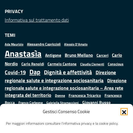
PRIVACY
Informativa sul trattamento dati
TEMI
Alessandro Capriccioli
Alessio D'Amato
Ada Maurizio
Anastasìa
Bruno Mellano
Carlo
Antigone
Carceri
Nordio
Carlo Renoldi
Carmelo Cantone
Conscious
Claudia Clementi
Dap
Dignità e affettività
Covid-19
Direzione
regionale salute e integrazione sociosanitaria
Direzione
regionale salute e integrazione sociosanitaria – Area rete
integrata del territorio
Francesco
Francesca Tricarico
Donne
Giovanni Russo
Rocca
Franco Corleone
Gabriella Stramaccioni
Istruzione e cultura
Lavoro e
Giuseppe Emanuele Cangemi
Gestisci Consenso Cookie
Mauro
Marta Cartabia
formazione
Luisa Regimenti
Marta Bonafoni
ministero della Giustizia
Per maggiori informazioni consultare l’informativa privacy e la cookie policy.
Palma
Minori
Misure
alternative alla detenzione
Prap
Patrizio Gonnella
Rebibbia