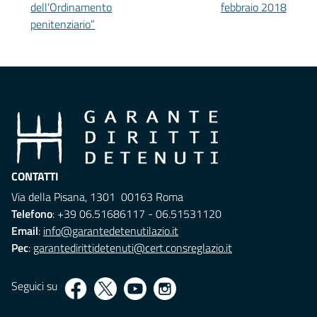
dell’Ordinamento
febbraio 2018
penitenziario”
CONTATTI
Via della Pisana, 1301 00163 Roma
Telefono
: +39 06.51686117 - 06.51531120
Email
:
info@garantedetenutilazio.it
Pec
:
garantedirittidetenuti@cert.consreglazio.it
Seguici su