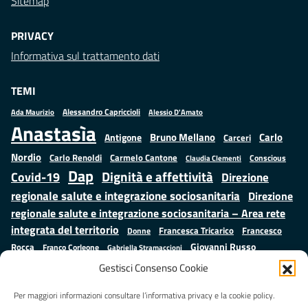
Sitemap
PRIVACY
Informativa sul trattamento dati
TEMI
Alessandro Capriccioli
Alessio D'Amato
Ada Maurizio
Anastasìa
Bruno Mellano
Carlo
Antigone
Carceri
Nordio
Carlo Renoldi
Carmelo Cantone
Conscious
Claudia Clementi
Dap
Dignità e affettività
Covid-19
Direzione
regionale salute e integrazione sociosanitaria
Direzione
regionale salute e integrazione sociosanitaria – Area rete
integrata del territorio
Francesco
Francesca Tricarico
Donne
Giovanni Russo
Rocca
Franco Corleone
Gabriella Stramaccioni
Istruzione e cultura
Lavoro e
Giuseppe Emanuele Cangemi
Gestisci Consenso Cookie
Mauro
Marta Cartabia
formazione
Luisa Regimenti
Marta Bonafoni
ministero della Giustizia
Per maggiori informazioni consultare l’informativa privacy e la cookie policy.
Palma
Minori
Misure