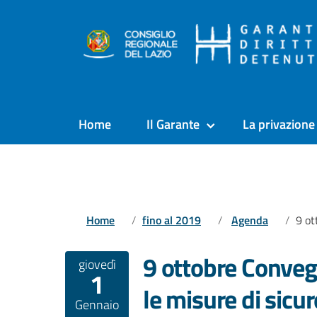
Home
Il Garante
La privazione 
Home
fino al 2019
Agenda
9 ottobre Conv
9 ottobre Conveg
giovedì
1
le misure di sicur
Gennaio