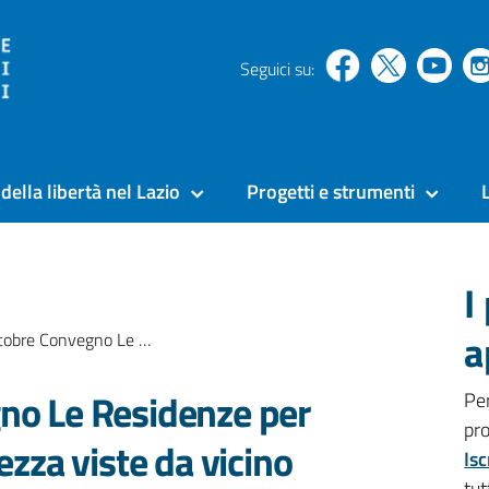
Seguici su:
della libertà nel Lazio
Progetti e strumenti
I
a
egno Le Residenze per le misure di sicurezza viste da vicino
no Le Residenze per
Pe
pr
ezza viste da vicino
Isc
tut