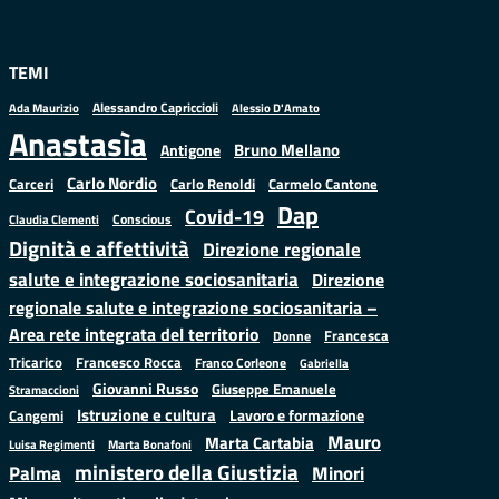
TEMI
Alessandro Capriccioli
Alessio D'Amato
Ada Maurizio
Anastasìa
Bruno Mellano
Antigone
Carlo Nordio
Carlo Renoldi
Carmelo Cantone
Carceri
Dap
Covid-19
Conscious
Claudia Clementi
Dignità e affettività
Direzione regionale
salute e integrazione sociosanitaria
Direzione
regionale salute e integrazione sociosanitaria –
Area rete integrata del territorio
Francesca
Donne
Francesco Rocca
Tricarico
Franco Corleone
Gabriella
Giovanni Russo
Giuseppe Emanuele
Stramaccioni
Istruzione e cultura
Lavoro e formazione
Cangemi
Mauro
Marta Cartabia
Luisa Regimenti
Marta Bonafoni
ministero della Giustizia
Palma
Minori