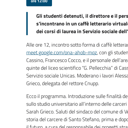
ore 12:00
Gli studenti detenuti, il direttore e il pe
s'incontrano in un caffè letterario virtual
dei corsi di laurea in Servizio sociale del
Alle ore 12, incontro sotto forma di caffè letter
meet.google.com/ona-ahob-mqz
, con gli studen
Cassino, Francesco Cocco, e il personale dell’ar
quinte del liceo scientifico “G. Pellecchia” di Cass
Servizio sociale Unicas. Moderano i lavori Aless
Grieco, delegata del rettore Cnupp.
Ecco il programma. Introduzione sulle finalità dell
sullo studio universitario all’interno delle carceri
Sarah Grieco. Saluti del sindaco del comune di
storia del carcere di Santo Stefano, prima e dopo
il futuro, a cura del responsabile dei progetti str