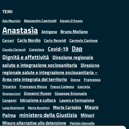
TEMI
Alessandro Capriccioli
Alessio D'Amato
Ada Maurizio
Anastasìa
Bruno Mellano
Antigone
Carlo Nordio
Carlo Renoldi
Carmelo Cantone
Carceri
Dap
Covid-19
Conscious
Claudia Clementi
Dignità e affettività
Direzione regionale
salute e integrazione sociosanitaria
Direzione
regionale salute e integrazione sociosanitaria –
Area rete integrata del territorio
Francesca
Donne
Francesco Rocca
Tricarico
Franco Corleone
Gabriella
Giovanni Russo
Giuseppe Emanuele
Stramaccioni
Istruzione e cultura
Lavoro e formazione
Cangemi
Mauro
Marta Cartabia
Luisa Regimenti
Marta Bonafoni
ministero della Giustizia
Palma
Minori
Misure alternative alla detenzione
Patrizio Gonnella