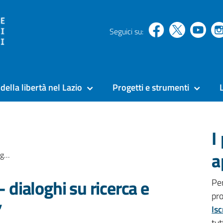
Seguici su:
della libertà nel Lazio
Progetti e strumenti
I
a
re”
- dialoghi su ricerca e
Pe
pr
”
Isc
tut