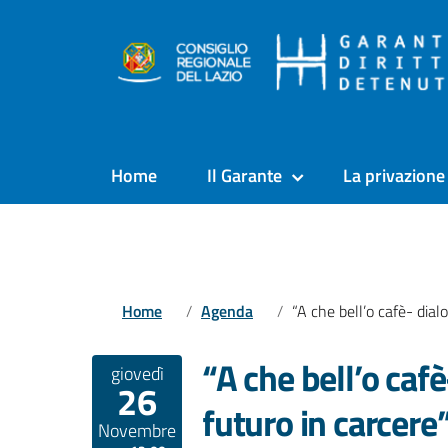
Home
Il Garante
La privazione 
Home
Agenda
“A che bell’o cafè- dialoghi su ricerca e futuro in carce
“A che bell’o cafè
giovedì
26
futuro in carcere
Novembre