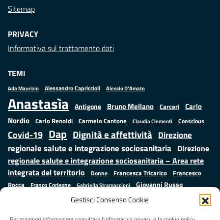
Sitemap
PRIVACY
Informativa sul trattamento dati
TEMI
Alessandro Capriccioli
Alessio D'Amato
Ada Maurizio
Anastasìa
Bruno Mellano
Carlo
Antigone
Carceri
Nordio
Carlo Renoldi
Carmelo Cantone
Conscious
Claudia Clementi
Dap
Dignità e affettività
Covid-19
Direzione
regionale salute e integrazione sociosanitaria
Direzione
regionale salute e integrazione sociosanitaria – Area rete
integrata del territorio
Francesco
Francesca Tricarico
Donne
Giovanni Russo
Rocca
Franco Corleone
Gabriella Stramaccioni
Istruzione e cultura
Lavoro e
Giuseppe Emanuele Cangemi
Gestisci Consenso Cookie
Mauro
Marta Cartabia
formazione
Luisa Regimenti
Marta Bonafoni
Per maggiori informazioni consultare l’informativa privacy e la cookie policy.