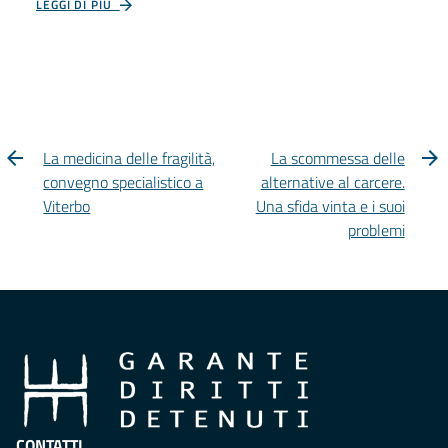
LEGGI DI PIÙ
La medicina delle fragilità,
La scommessa delle
convegno specialistico a
alternative al carcere.
Viterbo
Una sfida vinta e i suoi
problemi
CONTATTI