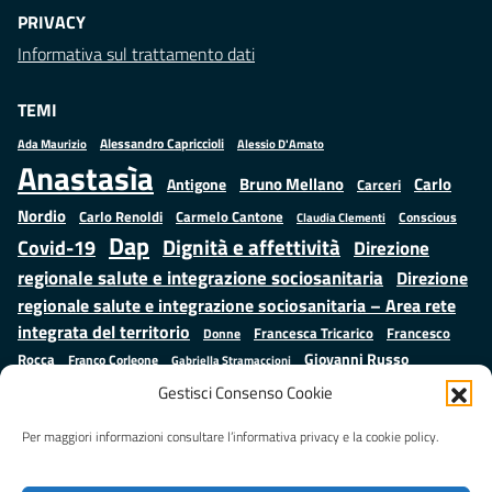
PRIVACY
Informativa sul trattamento dati
TEMI
Alessandro Capriccioli
Alessio D'Amato
Ada Maurizio
Anastasìa
Bruno Mellano
Carlo
Antigone
Carceri
Nordio
Carlo Renoldi
Carmelo Cantone
Conscious
Claudia Clementi
Dap
Dignità e affettività
Covid-19
Direzione
regionale salute e integrazione sociosanitaria
Direzione
regionale salute e integrazione sociosanitaria – Area rete
integrata del territorio
Francesco
Francesca Tricarico
Donne
Giovanni Russo
Rocca
Franco Corleone
Gabriella Stramaccioni
Istruzione e cultura
Lavoro e
Giuseppe Emanuele Cangemi
Gestisci Consenso Cookie
Mauro
Marta Cartabia
formazione
Luisa Regimenti
Marta Bonafoni
ministero della Giustizia
Per maggiori informazioni consultare l’informativa privacy e la cookie policy.
Palma
Minori
Misure
alternative alla detenzione
Prap
Patrizio Gonnella
Rebibbia