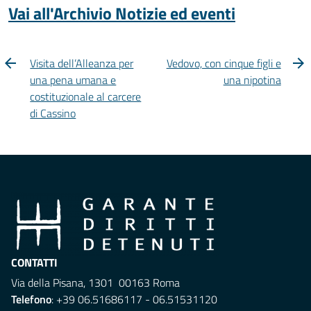
Vai all'Archivio Notizie ed eventi
Visita dell’Alleanza per
Vedovo, con cinque figli e
una pena umana e
una nipotina
costituzionale al carcere
di Cassino
CONTATTI
Via della Pisana, 1301 00163 Roma
Telefono
: +39 06.51686117 - 06.51531120