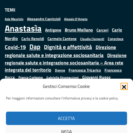
TEMI
Alessandro Capriccioli
Alessio D'Amato
Ada Maurizio
Anastasìa
Bruno Mellano
Carlo
Antigone
Carceri
Nordio
Carlo Renoldi
Carmelo Cantone
Conscious
Claudia Clementi
Dap
Dignità e affettività
Covid-19
Direzione
regionale salute e integrazione sociosanitaria
Direzione
regionale salute e integrazione sociosanitaria – Area rete
integrata del territorio
Francesco
Francesca Tricarico
Donne
Giovanni Russo
Rocca
Franco Corleone
Gabriella Stramaccioni
Istruzione e cultura
Lavoro e
Giuseppe Emanuele Cangemi
Gestisci Consenso Cookie
Mauro
Marta Cartabia
formazione
Luisa Regimenti
Marta Bonafoni
ministero della Giustizia
Per maggiori informazioni consultare l’informativa privacy e la cookie policy.
Palma
Minori
Misure
alternative alla detenzione
Prap
Patrizio Gonnella
Rebibbia
Salute
Samuele Ciambriello
Regione Lazio
Roberto Monteforte
ACCETTA
Situazione in numeri
Sergio Mattarella
Sarah Grieco
Valentina Calderone
NEGA
Stefano Anastasìa