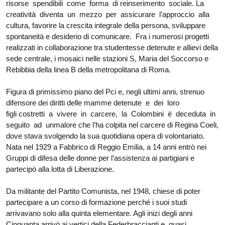
risorse spendibili come forma di reinserimento sociale. La
creatività diventa un mezzo per assicurare l’approccio alla
cultura, favorire la crescita integrale della persona, sviluppare
spontaneità e desiderio di comunicare. Fra i numerosi progetti
realizzati in collaborazione tra studentesse detenute e allievi della
sede centrale, i mosaici nelle stazioni S, Maria del Soccorso e
Rebibbia della linea B della metropolitana di Roma.
Figura di primissimo piano del Pci e, negli ultimi anni, strenuo
difensore dei diritti delle mamme detenute e dei loro
figli costretti a vivere in carcere, la Colombini è deceduta in
seguito ad unmalore che l’ha colpita nel carcere di Regina Coeli,
dove stava svolgendo la sua quotidiana opera di volontariato.
Nata nel 1929 a Fabbrico di Reggio Emilia, a 14 anni entrò nei
Gruppi di difesa delle donne per l’assistenza ai partigiani e
partecipò alla lotta di Liberazione.
Da militante del Partito Comunista, nel 1948, chiese di poter
partecipare a un corso di formazione perché i suoi studi
arrivavano solo alla quinta elementare. Agli inizi degli anni
Cinquanta arrivò ai vertici della Federbraccianti e, quasi