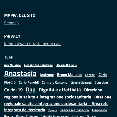
MAPPA DEL SITO
Sitemap
PRIVACY
Informativa sul trattamento dati
TEMI
Alessandro Capriccioli
Alessio D'Amato
Ada Maurizio
Anastasìa
Bruno Mellano
Carlo
Antigone
Carceri
Nordio
Carlo Renoldi
Carmelo Cantone
Conscious
Claudia Clementi
Dap
Dignità e affettività
Covid-19
Direzione
regionale salute e integrazione sociosanitaria
Direzione
regionale salute e integrazione sociosanitaria – Area rete
integrata del territorio
Francesco
Francesca Tricarico
Donne
Giovanni Russo
Rocca
Franco Corleone
Gabriella Stramaccioni