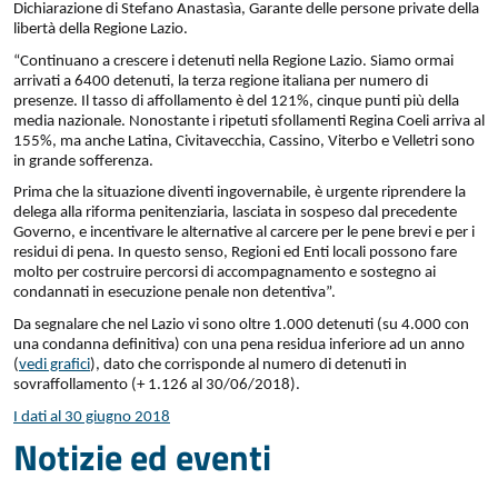
Dichiarazione di Stefano Anastasìa, Garante delle persone private della
libertà della Regione Lazio.
“Continuano a crescere i detenuti nella Regione Lazio. Siamo ormai
arrivati a 6400 detenuti, la terza regione italiana per numero di
presenze. Il tasso di affollamento è del 121%, cinque punti più della
media nazionale. Nonostante i ripetuti sfollamenti Regina Coeli arriva al
155%, ma anche Latina, Civitavecchia, Cassino, Viterbo e Velletri sono
in grande sofferenza.
Prima che la situazione diventi ingovernabile, è urgente riprendere la
delega alla riforma penitenziaria, lasciata in sospeso dal precedente
Governo, e incentivare le alternative al carcere per le pene brevi e per i
residui di pena. In questo senso, Regioni ed Enti locali possono fare
molto per costruire percorsi di accompagnamento e sostegno ai
condannati in esecuzione penale non detentiva”.
Da segnalare che nel Lazio vi sono oltre 1.000 detenuti (su 4.000 con
una condanna definitiva) con una pena residua inferiore ad un anno
(
vedi grafici
), dato che corrisponde al numero di detenuti in
sovraffollamento (+ 1.126 al 30/06/2018).
I dati al 30 giugno 2018
Notizie ed eventi