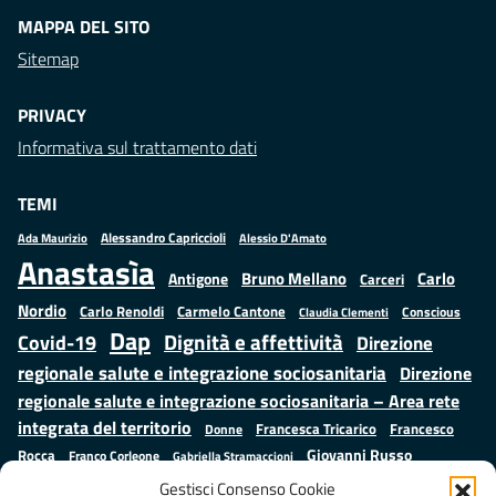
MAPPA DEL SITO
Sitemap
PRIVACY
Informativa sul trattamento dati
TEMI
Alessandro Capriccioli
Alessio D'Amato
Ada Maurizio
Anastasìa
Bruno Mellano
Carlo
Antigone
Carceri
Nordio
Carlo Renoldi
Carmelo Cantone
Conscious
Claudia Clementi
Dap
Dignità e affettività
Covid-19
Direzione
regionale salute e integrazione sociosanitaria
Direzione
regionale salute e integrazione sociosanitaria – Area rete
integrata del territorio
Francesco
Francesca Tricarico
Donne
Giovanni Russo
Rocca
Franco Corleone
Gabriella Stramaccioni
Istruzione e cultura
Lavoro e
Giuseppe Emanuele Cangemi
Gestisci Consenso Cookie