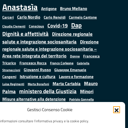
Anastasìa
Bruno Mellano
Antigone
Carlo Nordio
Carlo Renoldi
Carmelo Cantone
Carceri
Dap
Covid-19
Conscious
Claudia Clementi
Dignità e affettività
Direzione regionale
salute e integrazione sociosanitaria
Direzione
regionale salute e integrazione sociosanitaria –
Area rete integrata del territorio
Francesca
Donne
Francesco Rocca
Tricarico
Franco Corleone
Gabriella
Giovanni Russo
Giuseppe Emanuele
Stramaccioni
Istruzione e cultura
Lavoro e formazione
Cangemi
Mauro
Marta Cartabia
Luisa Regimenti
Marta Bonafoni
ministero della Giustizia
Palma
Minori
Misure alternative alla detenzione
Patrizio Gonnella
Salute
Prap
Rebibbia
Regione Lazio
Roberto Monteforte
Gestisci Consenso Cookie
Samuele Ciambriello
Sergio
Sarah Grieco
Situazione in numeri
informazioni consultare l’informativa privacy e la cookie policy.
Mattarella
Stefano