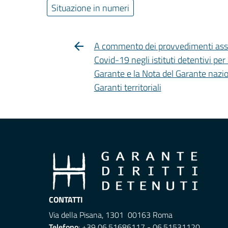
Situazione in numeri
A commento dei provvedimenti assu
Covid-19 negli istituti detentivi per a
Garante e la Nota del Garante nazio
Garanti territoriali
CONTATTI
Via della Pisana, 1301 00163 Roma
Telefono
: +39 06.51686117 - 06.51531120