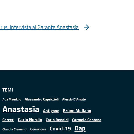
us. Intervista al Garante Anastasìa
TEMI
Alessandro Capriccioli
Alessio D'Amato
Ada Maurizio
Anastasìa
Bruno Mellano
Antigone
Carlo Nordio
Carlo Renoldi
Carmelo Cantone
Carceri
Dap
Covid-19
Conscious
Claudia Clementi