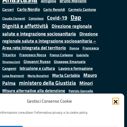
Bruno Mellano
Antigone
Carlo Nordio
Carlo Renoldi
Carmelo Cantone
Carceri
Dap
Covid-19
Conscious
Claudia Clementi
Dignità e affettività
Direzione regionale
salute e integrazione sociosanitaria
Direzione
regionale salute e integrazione sociosanitaria –
Area rete integrata del territorio
Francesca
Donne
Francesco Rocca
Tricarico
Franco Corleone
Gabriella
Giovanni Russo
Giuseppe Emanuele
Stramaccioni
Istruzione e cultura
Lavoro e formazione
Cangemi
Mauro
Marta Cartabia
Luisa Regimenti
Marta Bonafoni
ministero della Giustizia
Palma
Minori
Misure alternative alla detenzione
Patrizio Gonnella
Salute
Prap
Rebibbia
Regione Lazio
Roberto Monteforte
Gestisci Consenso Cookie
Samuele Ciambriello
Sergio
Sarah Grieco
Situazione in numeri
informazioni consultare l’informativa privacy e la cookie policy.
Mattarella
Stefano
Valentina Calderone
Anastasìa