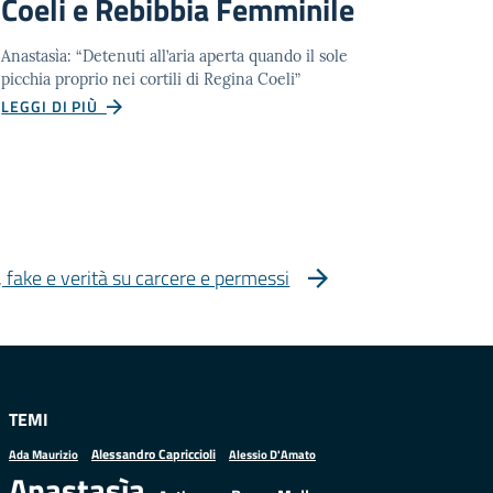
Coeli e Rebibbia Femminile
Anastasìa: “Detenuti all’aria aperta quando il sole
picchia proprio nei cortili di Regina Coeli”
LEGGI DI PIÙ
, fake e verità su carcere e permessi
TEMI
Alessandro Capriccioli
Alessio D'Amato
Ada Maurizio
Anastasìa