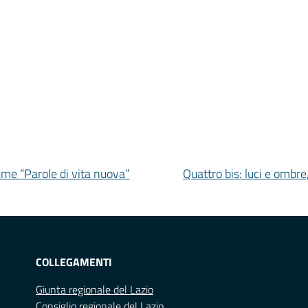
me “Parole di vita nuova”
Quattro bis: luci e ombre
COLLEGAMENTI
Giunta regionale del Lazio
Consiglio regionale del Lazio