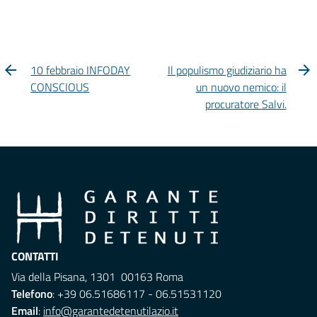
10 febbraio INFODAY
Il populismo giudiziario ha
CONSCIOUS
un nuovo nemico: il
procuratore Salvi.
CONTATTI
Via della Pisana, 1301 00163 Roma
Telefono
: +39 06.51686117 - 06.51531120
Email
:
info@garantedetenutilazio.it