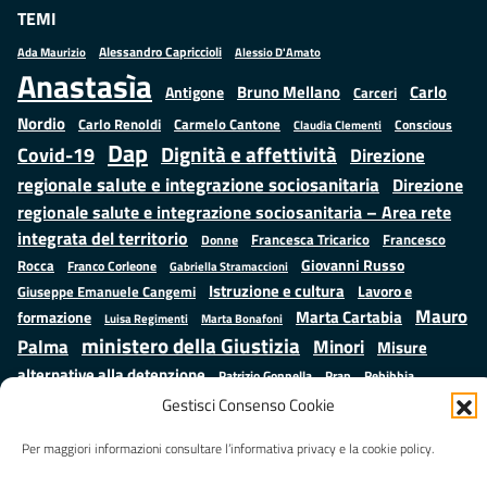
TEMI
Alessandro Capriccioli
Alessio D'Amato
Ada Maurizio
Anastasìa
Bruno Mellano
Carlo
Antigone
Carceri
Nordio
Carlo Renoldi
Carmelo Cantone
Conscious
Claudia Clementi
Dap
Dignità e affettività
Covid-19
Direzione
regionale salute e integrazione sociosanitaria
Direzione
regionale salute e integrazione sociosanitaria – Area rete
integrata del territorio
Francesco
Francesca Tricarico
Donne
Giovanni Russo
Rocca
Franco Corleone
Gabriella Stramaccioni
Istruzione e cultura
Lavoro e
Giuseppe Emanuele Cangemi
Mauro
Marta Cartabia
formazione
Luisa Regimenti
Marta Bonafoni
ministero della Giustizia
Palma
Minori
Misure
alternative alla detenzione
Prap
Patrizio Gonnella
Rebibbia
Salute
Samuele Ciambriello
Gestisci Consenso Cookie
Regione Lazio
Roberto Monteforte
Situazione in numeri
Sergio Mattarella
Sarah Grieco
Per maggiori informazioni consultare l’informativa privacy e la cookie policy.
Valentina Calderone
Stefano Anastasìa