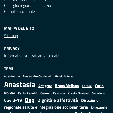
Consiglio regionale del Lazio
Garante nazionale
MAPPA DEL SITO
Sitemap
PRIVACY
Informativa sul trattamento dati
TEMI
Alessandro Capriccioli
Alessio D'Amato
Ada Maurizio
Anastasìa
Bruno Mellano
Carlo
Antigone
Carceri
Nordio
Carlo Renoldi
Carmelo Cantone
Conscious
Claudia Clementi
Dap
Dignità e affettività
Covid-19
Direzione
regionale salute e integrazione sociosanitaria
Direzione