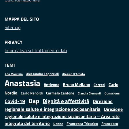
MAPPA DEL SITO
Sitemap
PRIVACY
Informativa sul trattamento dati
TEMI
Alessandro Capriccioli
Alessio D'Amato
Ada Maurizio
Anastasìa
Bruno Mellano
Carlo
Antigone
Carceri
Nordio
Carlo Renoldi
Carmelo Cantone
Conscious
Claudia Clementi
Dap
Dignità e affettività
Covid-19
Direzione
regionale salute e integrazione sociosanitaria
Direzione
regionale salute e integrazione sociosanitaria – Area rete
integrata del territorio
Francesco
Francesca Tricarico
Donne