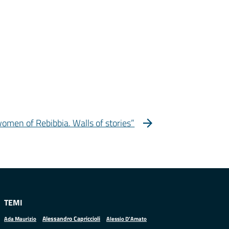
omen of Rebibbia. Walls of stories”
TEMI
Alessandro Capriccioli
Alessio D'Amato
Ada Maurizio