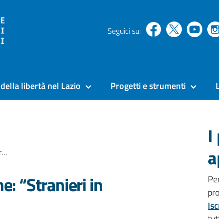
Seguici su:
della libertà nel Lazio
Progetti e strumenti
I
a
”
e: “Stranieri in
Pe
pr
Isc
tut