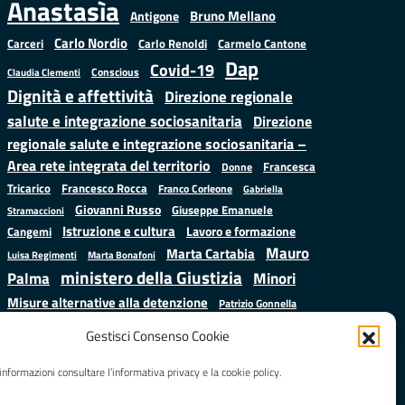
Anastasìa
Bruno Mellano
Antigone
Carlo Nordio
Carlo Renoldi
Carmelo Cantone
Carceri
Dap
Covid-19
Conscious
Claudia Clementi
Dignità e affettività
Direzione regionale
salute e integrazione sociosanitaria
Direzione
regionale salute e integrazione sociosanitaria –
Area rete integrata del territorio
Francesca
Donne
Francesco Rocca
Tricarico
Franco Corleone
Gabriella
Giovanni Russo
Giuseppe Emanuele
Stramaccioni
Istruzione e cultura
Lavoro e formazione
Cangemi
Mauro
Marta Cartabia
Luisa Regimenti
Marta Bonafoni
ministero della Giustizia
Palma
Minori
Misure alternative alla detenzione
Patrizio Gonnella
Salute
Prap
Rebibbia
Regione Lazio
Roberto Monteforte
Gestisci Consenso Cookie
Samuele Ciambriello
Sergio
Sarah Grieco
Situazione in numeri
informazioni consultare l’informativa privacy e la cookie policy.
Mattarella
Stefano
Valentina Calderone
Anastasìa