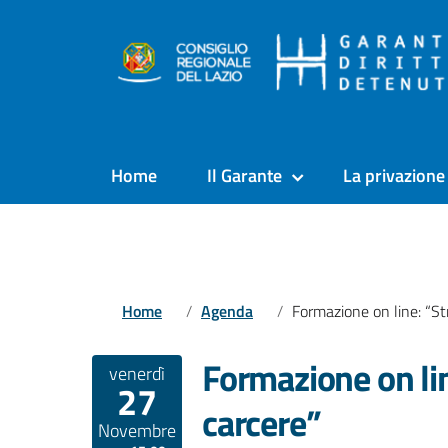
Home
Il Garante
La privazione 
Home
Agenda
Formazione on line: “Stranieri in carcere
Formazione on lin
venerdì
27
carcere”
Novembre