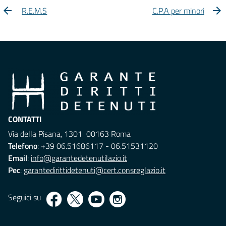
R.E.M.S
C.P.A per minori
CONTATTI
Via della Pisana, 1301 00163 Roma
Telefono
: +39 06.51686117 - 06.51531120
Email
:
info@garantedetenutilazio.it
Pec
:
garantedirittidetenuti@cert.consreglazio.it
Seguici su