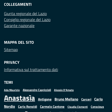
COLLEGAMENTI
Giunta regionale del Lazio
Consiglio regionale del Lazio
Garante nazionale
MAPPA DEL SITO
Sitemap
PRIVACY
Informativa sul trattamento dati
TEMI
Alessandro Capriccioli
Alessio D'Amato
Ada Maurizio
Anastasìa
Bruno Mellano
Carlo
Antigone
Carceri
Nordio
Carlo Renoldi
Carmelo Cantone
Conscious
Claudia Clementi