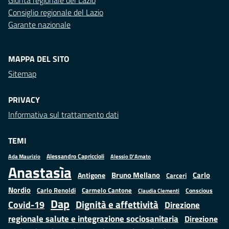
Giunta regionale del Lazio
Consiglio regionale del Lazio
Garante nazionale
MAPPA DEL SITO
Sitemap
PRIVACY
Informativa sul trattamento dati
TEMI
Alessandro Capriccioli
Alessio D'Amato
Ada Maurizio
Anastasìa
Bruno Mellano
Carlo
Antigone
Carceri
Nordio
Carlo Renoldi
Carmelo Cantone
Conscious
Claudia Clementi
Dap
Dignità e affettività
Covid-19
Direzione
regionale salute e integrazione sociosanitaria
Direzione