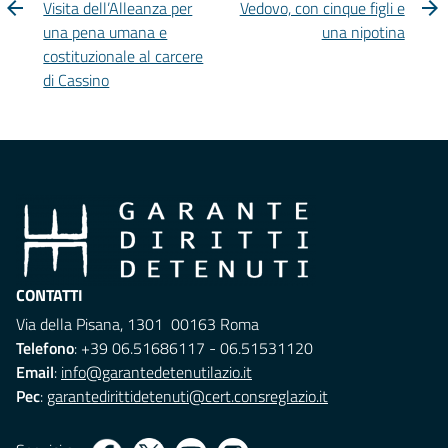
Visita dell’Alleanza per
Vedovo, con cinque figli e
una pena umana e
una nipotina
costituzionale al carcere
di Cassino
CONTATTI
Via della Pisana, 1301 00163 Roma
Telefono
: +39 06.51686117 - 06.51531120
Email
:
info@garantedetenutilazio.it
Pec
:
garantedirittidetenuti@cert.consreglazio.it