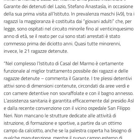
Garante dei detenuti del Lazio, Stefano Anastasìa, in occasione
della sua prima visita all’Istituto. In prevalenza maschi (49), tra i
ragazzi la maggioranza è costituita dai “giovani adulti” che, per
legge, sono ospitati nel circuito minorile fino al venticinquesimo
anno di età, se il reato per cui sono stati arrestati è stato
commesso prima dei diciotto anni. Quasi tutte minorenni,
invece, le 21 ragazze detenute.
“Nel complesso l’Istituto di Casal del Marmo è certamente
funzionale al miglior trattamento possibile dei ragazzi e delle
ragazze detenute – commenta il Garante. I tre plessi detentivi
attivi sono di dimensioni contenute, circondati da aree verdi e
con camere detentive non sovraffolate e con il bagno annesso.
L’assistenza sanitaria è garantita efficacemente dal presidio Asl
e dalla recente convenzione con il vicino ospedale San Filippo
Neri. Non mancano le strutture dedicate alle attività di
istruzione, di formazione e sportive, a partire da un ottimo
campo da calciotto, anche se la palestra coperta ha bisogno di
qualche manutenzione, mentre il nuovo campo esterno di