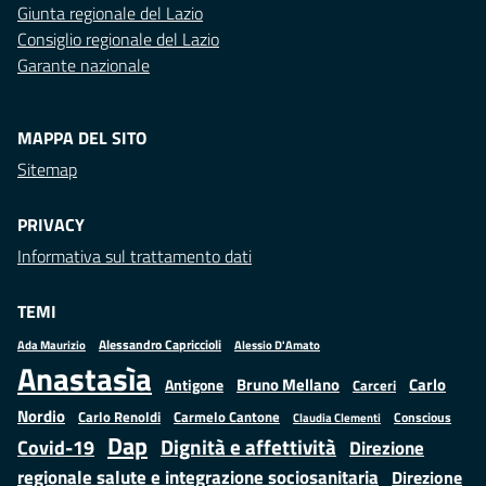
Giunta regionale del Lazio
Consiglio regionale del Lazio
Garante nazionale
MAPPA DEL SITO
Sitemap
PRIVACY
Informativa sul trattamento dati
TEMI
Alessandro Capriccioli
Alessio D'Amato
Ada Maurizio
Anastasìa
Bruno Mellano
Carlo
Antigone
Carceri
Nordio
Carlo Renoldi
Carmelo Cantone
Conscious
Claudia Clementi
Dap
Dignità e affettività
Covid-19
Direzione
regionale salute e integrazione sociosanitaria
Direzione