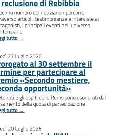
i reclusione di Rebibbia
decimo numero del notiziario ripercorre,
raverso articoli, testimonianze e interviste ai
tagonisti, i principali eventi nell'universo
itenziario
ggi tutto →
nedì 27 Luglio 2026
rorogato al 30 settembre il
ermine per partecipare al
remio «Secondo mestiere,
econda opportunità»
etenuti e gli ospiti delle Rems sono esonerati dal
rsamento della quota di partecipazione
ggi tutto →
nedì 20 Luglio 2026