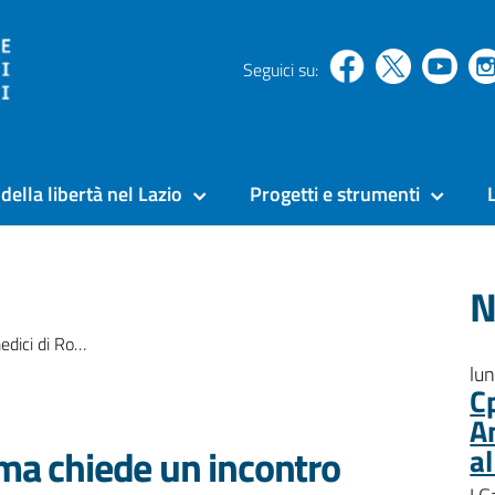
Seguici su:
della libertà nel Lazio
Progetti e strumenti
N
ontro con i vertici di Rebibbia
lu
C
A
oma chiede un incontro
a