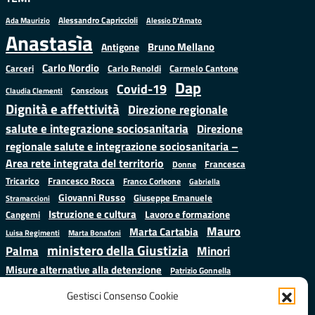
Alessandro Capriccioli
Alessio D'Amato
Ada Maurizio
Anastasìa
Bruno Mellano
Antigone
Carlo Nordio
Carlo Renoldi
Carmelo Cantone
Carceri
Dap
Covid-19
Conscious
Claudia Clementi
Dignità e affettività
Direzione regionale
salute e integrazione sociosanitaria
Direzione
regionale salute e integrazione sociosanitaria –
Area rete integrata del territorio
Francesca
Donne
Francesco Rocca
Tricarico
Franco Corleone
Gabriella
Giovanni Russo
Giuseppe Emanuele
Stramaccioni
Istruzione e cultura
Lavoro e formazione
Cangemi
Mauro
Marta Cartabia
Luisa Regimenti
Marta Bonafoni
ministero della Giustizia
Palma
Minori
Misure alternative alla detenzione
Patrizio Gonnella
Salute
Prap
Rebibbia
Regione Lazio
Roberto Monteforte
Gestisci Consenso Cookie
Samuele Ciambriello
Sergio
Sarah Grieco