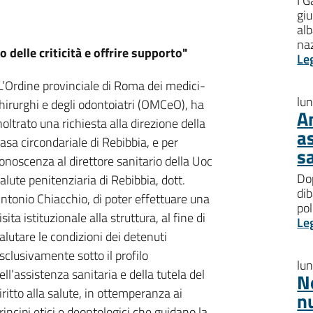
I G
giu
al
na
 delle criticità e offrire supporto"
Le
L’Ordine provinciale di Roma dei medici-
lu
hirurghi e degli odontoiatri (OMCeO), ha
A
noltrato una richiesta alla direzione della
a
asa circondariale di Rebibbia, e per
s
onoscenza al direttore sanitario della Uoc
Dop
alute penitenziaria di Rebibbia, dott.
dib
ntonio Chiacchio, di poter effettuare una
pol
isita istituzionale alla struttura, al fine di
Le
alutare le condizioni dei detenuti
sclusivamente sotto il profilo
lu
ell’assistenza sanitaria e della tutela del
N
iritto alla salute, in ottemperanza ai
n
rincipi etici e deontologici che guidano la