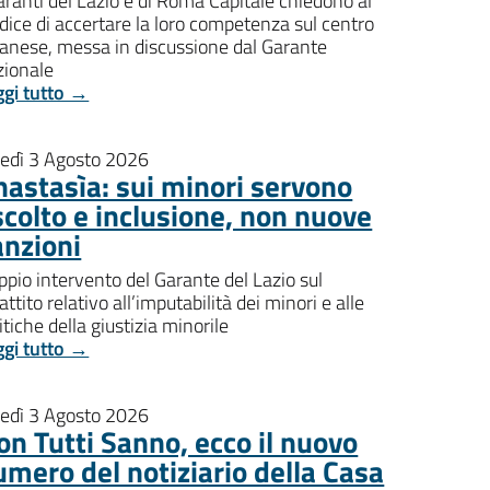
aranti del Lazio e di Roma Capitale chiedono al
dice di accertare la loro competenza sul centro
banese, messa in discussione dal Garante
zionale
ggi tutto →
nedì 3 Agosto 2026
nastasìa: sui minori servono
scolto e inclusione, non nuove
anzioni
pio intervento del Garante del Lazio sul
attito relativo all’imputabilità dei minori e alle
itiche della giustizia minorile
ggi tutto →
nedì 3 Agosto 2026
on Tutti Sanno, ecco il nuovo
umero del notiziario della Casa