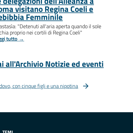
 delegazioni dell'Alleanza a
oma visitano Regina Coeli e
ebibbia Femminile
stasìa: "Detenuti all'aria aperta quando il sole
chia proprio nei cortili di Regina Coeli"
ggi tutto →
i all'Archivio Notizie ed eventi
dovo, con cinque figli e una nipotina
TEMI