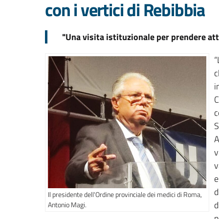
con i vertici di Rebibbia
"Una visita istituzionale per prendere atto
“
c
i
C
c
S
A
v
v
e
d
Il presidente dell'Ordine provinciale dei medici di Roma,
d
Antonio Magi.
p