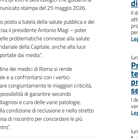
d
comunicato stampa del 25 maggio 2026.
Il 
att
o posto a tutela della salute pubblica e dei
pro
ecisa il presidente Antonio Magi – poter
pen
delle problematiche connesse alla salute
Le
ndariale della Capitale, anche alla luce
iportate dai media”.
lu
P
dine dei medici di Roma si rende
t
ale e a confrontarsi con i vertici
p
uare congiuntamente le maggiori criticità,
s
possibilità di garantire secondo
I d
diagnosi e cura delle varie patologie,
ve
a condizione di reclusione e nello stretto
Le
sa di riscontro per concordare le più
tro”.
lu