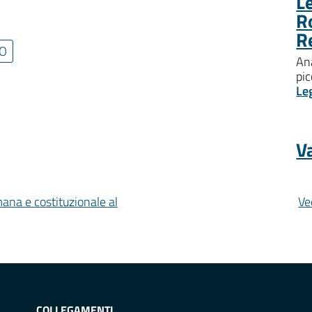
Le
R
R
O
Ana
pic
Le
Va
mana e costituzionale al
Ve
COLLEGAMENTI