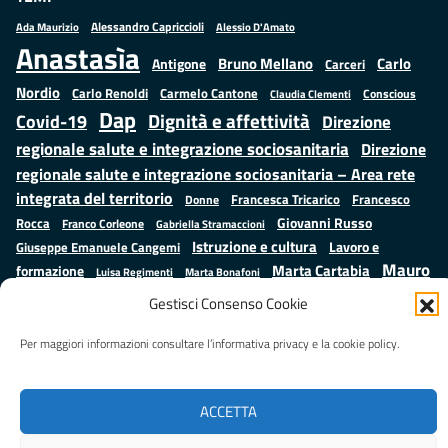
Alessandro Capriccioli
Alessio D'Amato
Ada Maurizio
Anastasìa
Bruno Mellano
Carlo
Antigone
Carceri
Nordio
Carlo Renoldi
Carmelo Cantone
Conscious
Claudia Clementi
Dap
Dignità e affettività
Covid-19
Direzione
regionale salute e integrazione sociosanitaria
Direzione
regionale salute e integrazione sociosanitaria – Area rete
integrata del territorio
Francesco
Francesca Tricarico
Donne
Giovanni Russo
Rocca
Franco Corleone
Gabriella Stramaccioni
Istruzione e cultura
Lavoro e
Giuseppe Emanuele Cangemi
Mauro
Marta Cartabia
formazione
Luisa Regimenti
Marta Bonafoni
ministero della Giustizia
Palma
Minori
Misure
Gestisci Consenso Cookie
alternative alla detenzione
Prap
Patrizio Gonnella
Rebibbia
Salute
Samuele Ciambriello
Per maggiori informazioni consultare l’informativa privacy e la cookie policy.
Regione Lazio
Roberto Monteforte
Situazione in numeri
Sergio Mattarella
Sarah Grieco
Valentina Calderone
Stefano Anastasìa
ACCETTA