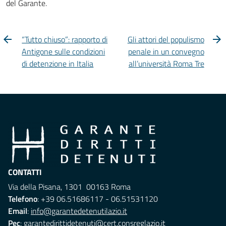
del Garante.
“Tutto chiuso”: rapporto di
Gli attori del populismo
Antigone sulle condizioni
penale in un convegno
di detenzione in Italia
all’università Roma Tre
CONTATTI
Via della Pisana, 1301 00163 Roma
Telefono
: +39 06.51686117 - 06.51531120
Email
:
info@garantedetenutilazio.it
Pec
:
garantedirittidetenuti@cert.consreglazio.it