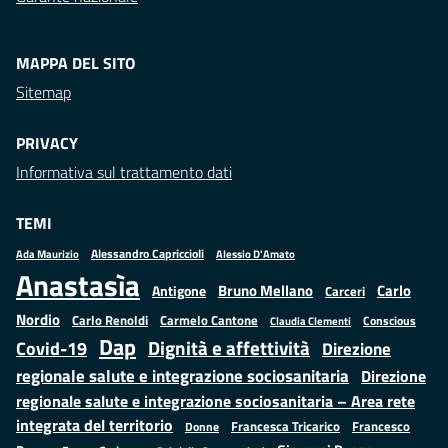
MAPPA DEL SITO
Sitemap
PRIVACY
Informativa sul trattamento dati
TEMI
Alessandro Capriccioli
Alessio D'Amato
Ada Maurizio
Anastasìa
Bruno Mellano
Carlo
Antigone
Carceri
Nordio
Carlo Renoldi
Carmelo Cantone
Conscious
Claudia Clementi
Dap
Dignità e affettività
Covid-19
Direzione
regionale salute e integrazione sociosanitaria
Direzione
regionale salute e integrazione sociosanitaria – Area rete
integrata del territorio
Francesco
Francesca Tricarico
Donne