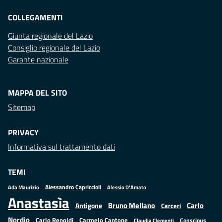
COLLEGAMENTI
Giunta regionale del Lazio
Consiglio regionale del Lazio
Garante nazionale
MAPPA DEL SITO
Sitemap
PRIVACY
Informativa sul trattamento dati
TEMI
Alessandro Capriccioli
Alessio D'Amato
Ada Maurizio
Anastasìa
Bruno Mellano
Carlo
Antigone
Carceri
Nordio
Carlo Renoldi
Carmelo Cantone
Conscious
Claudia Clementi