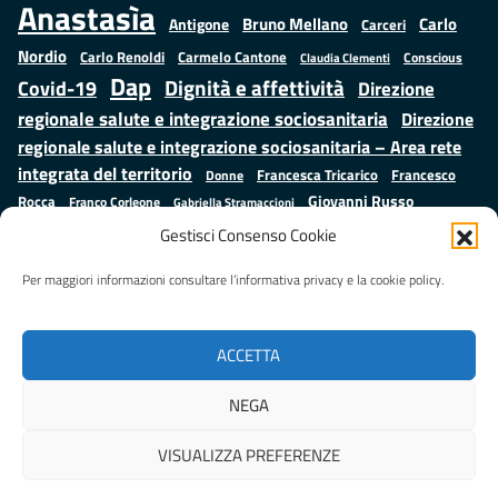
Anastasìa
Bruno Mellano
Carlo
Antigone
Carceri
Nordio
Carlo Renoldi
Carmelo Cantone
Conscious
Claudia Clementi
Dap
Dignità e affettività
Covid-19
Direzione
regionale salute e integrazione sociosanitaria
Direzione
regionale salute e integrazione sociosanitaria – Area rete
integrata del territorio
Francesco
Francesca Tricarico
Donne
Giovanni Russo
Rocca
Franco Corleone
Gabriella Stramaccioni
Istruzione e cultura
Lavoro e
Giuseppe Emanuele Cangemi
Gestisci Consenso Cookie
Mauro
Marta Cartabia
formazione
Luisa Regimenti
Marta Bonafoni
ministero della Giustizia
Per maggiori informazioni consultare l’informativa privacy e la cookie policy.
Palma
Minori
Misure
alternative alla detenzione
Prap
Patrizio Gonnella
Rebibbia
Salute
Samuele Ciambriello
Regione Lazio
Roberto Monteforte
ACCETTA
Situazione in numeri
Sergio Mattarella
Sarah Grieco
Valentina Calderone
NEGA
Stefano Anastasìa
VISUALIZZA PREFERENZE
Realizzato da
LAZIOcrea