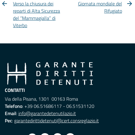
Verso la chiusura dei
Giornata mondiale del
reparti di Alta Sicurezza
Rifugiato
del “Mammagialla” di
Viterbo
CONTATTI
Via della Pisana, 1301 00163 Roma
Telefono
: +39 06.51686117 - 06.51531120
Email
:
info@garantedetenutilazio.it
Pec
:
garantedirittidetenuti@cert.consreglazio.it