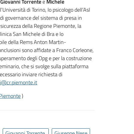
,
Giovanni Torrente
e
Michele
Università di Torino, lo psicologo dell’Asl
i di governance del sistema di presa in
di sicurezza della Regione Piemonte, la
linica San Michele di Bra e lo
bile della Rems Anton Martin-
onclusioni sono affidate a Franco Corleone,
superamento degli Opg e per la costruzione
eminario, che si svolge sulla piattaforma
cessario inviare richiesta di
i@cr.piemonte.it
 Piemonte
)
Giovanni Torrente
Giuseppe Nese