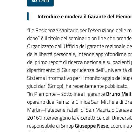
ore 17:00
Introduce e modera il Garante del Piemo
“Le Residenze sanitarie per l’esecuzione delle m
dopo” è il titolo del seminario on line che prende 
Organizzato dall’Ufficio del garante regionale de
della libertà personale, intende approfondirne p
del primo report di ricerca nazionale su pazienti p
dipartimento di Giurisprudenza dell’Università di 
Sistema informativo per il monitoraggio del supe
giudiziari (Smop), ha recentemente pubblicato.
“In Piemonte – sottolinea il garante
Bruno Mell
operano due Rems: la Clinica San Michele di Bra,
Martin–Fatebenefratelli di San Maurizio Canave
2016”.Intervengono la vicerettrice dell’Universit
responsabile di Smop
Giuseppe Nese
, coordinat