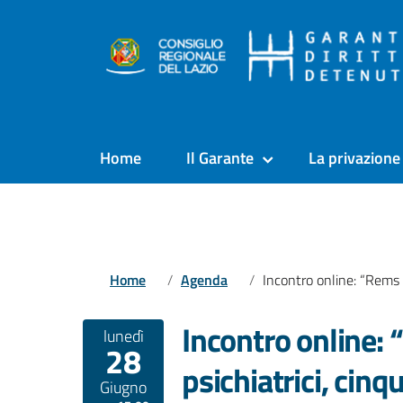
Home
Il Garante
La privazione 
Home
Agenda
Incontro online: “Rems e pazienti psichiatrici, cinque anni d
Incontro online: 
lunedì
28
psichiatrici, cin
Giugno