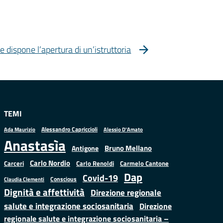
e dispone l’apertura di un’istruttoria
TEMI
Alessandro Capriccioli
Alessio D'Amato
Ada Maurizio
Anastasìa
Bruno Mellano
Antigone
Carlo Nordio
Carlo Renoldi
Carmelo Cantone
Carceri
Dap
Covid-19
Conscious
Claudia Clementi
Dignità e affettività
Direzione regionale
salute e integrazione sociosanitaria
Direzione
regionale salute e integrazione sociosanitaria –