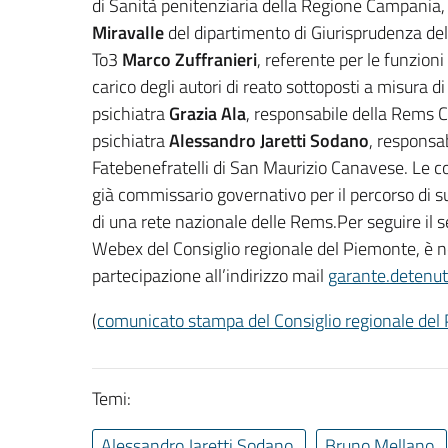
di Sanità penitenziaria della Regione Campania
Miravalle
del dipartimento di Giurisprudenza dell’
To3
Marco Zuffranieri
, referente per le funzion
carico degli autori di reato sottoposti a misura 
psichiatra
Grazia Ala
, responsabile della Rems C
psichiatra
Alessandro Jaretti Sodano
, responsa
Fatebenefratelli di San Maurizio Canavese. Le c
già commissario governativo per il percorso di 
di una rete nazionale delle Rems.Per seguire il s
Webex del Consiglio regionale del Piemonte, è ne
partecipazione all’indirizzo mail
garante.detenut
(
comunicato stampa del Consiglio regionale del
Temi:
Alessandro Jaretti Sodano
Bruno Mellano