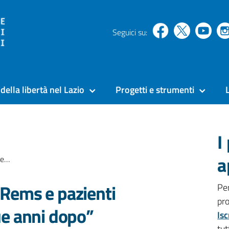
Seguici su:
della libertà nel Lazio
Progetti e strumenti
I
a
opo”
“Rems e pazienti
Pe
pr
que anni dopo”
Isc
tut