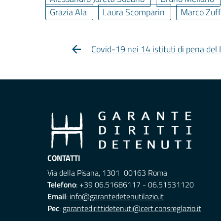
Grazia Ala
Laura Scomparin
Marco Zuff
Covid-19 nei 14 istituti di pena del
CONTATTI
Via della Pisana, 1301 00163 Roma
Telefono
: +39 06.51686117 - 06.51531120
Email
:
info@garantedetenutilazio.it
Pec
:
garantedirittidetenuti@cert.consreglazio.it