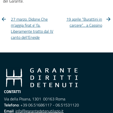
del Garante.
27 marzo. Didone Che
19 aprile “Burattini in
m’aggia firat e’ fa.
carcere”… a Cassino
Liberamente tratto dal IV
canto dell’Eneide
CONTATTI
Via della Pisana, 1301 00163 Roma
Telefono
: +39 06.51686117 - 06.51531120
Email
:
info@garantedetenutilazio.it