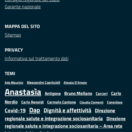
Garante nazionale
MAPPA DEL SITO
Sitemap
PRIVACY
Informativa sul trattamento dati
TEMI
Alessandro Capriccioli
Alessio D'Amato
Ada Maurizio
Anastasìa
Bruno Mellano
Carlo
Antigone
Carceri
Nordio
Carlo Renoldi
Carmelo Cantone
Conscious
Claudia Clementi
Dap
Dignità e affettività
Covid-19
Direzione
regionale salute e integrazione sociosanitaria
Direzione
regionale salute e integrazione sociosanitaria – Area rete