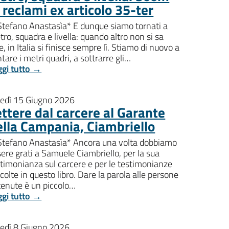
 reclami ex articolo 35-ter
 Stefano Anastasìa* E dunque siamo tornati a
ro, squadra e livella: quando altro non si sa
e, in Italia si finisce sempre lì. Stiamo di nuovo a
tare i metri quadri, a sottrarre gli…
ggi tutto →
nedì 15 Giugno 2026
ettere dal carcere al Garante
ella Campania, Ciambriello
 Stefano Anastasìa* Ancora una volta dobbiamo
ere grati a Samuele Ciambriello, per la sua
timonianza sul carcere e per le testimonianze
colte in questo libro. Dare la parola alle persone
tenute è un piccolo…
ggi tutto →
nedì 8 Giugno 2026