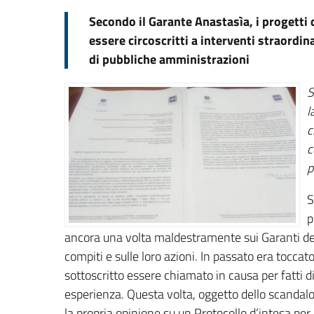
Secondo il Garante Anastasìa, i progetti 
essere circoscritti a interventi straordi
di pubbliche amministrazioni
S
l
c
c
p
S
p
ancora una volta maldestramente sui Garanti delle
compiti e sulle loro azioni. In passato era toccat
sottoscritto essere chiamato in causa per fatti d
esperienza. Questa volta, oggetto dello scandalo
la propria opinione su un Protocollo d’intesa per 