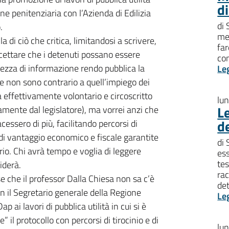
di
e penitenziaria con l’Azienda di Edilizia
di
.
met
 di ciò che critica, limitandosi a scrivere,
far
accettare che i detenuti possano essere
con
etezza di informazione rendo pubblica la
Le
he non sono contrario a quell’impiego dei
a effettivamente volontario e circoscritto
lu
L
amente dal legislatore), ma vorrei anzi che
d
acessero di più, facilitando percorsi di
 di vantaggio economico e fiscale garantite
di
rio. Chi avrà tempo e voglia di leggere
ess
tes
iderà.
rac
se che il professor Dalla Chiesa non sa c’è
de
on il Segretario generale della Regione
Le
p ai lavori di pubblica utilità in cui si è
e” il protocollo con percorsi di tirocinio e di
lu