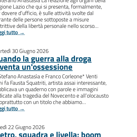
Stefano Anastasìa La relazione agli organi della
gione Lazio che qui si presenta, formalmente,
 dovere d’ufficio, è sulle attività svolte dal
rante delle persone sottoposte a misure
trittive della libertà personale nello scorso…
ggi tutto →
rtedì 30 Giugno 2026
uando la guerra alla droga
iventa un'ossessione
 Stefano Anastasìa e Franco Corleone* Venti
i fa Fausta Squatriti, artista assai interessante,
bblicava un quaderno con parole e immagini
icate alla tragedia del Novecento e all’olocausto
soprattutto con un titolo che abbiamo…
ggi tutto →
nedì 22 Giugno 2026
etro, squadra e livella: boom