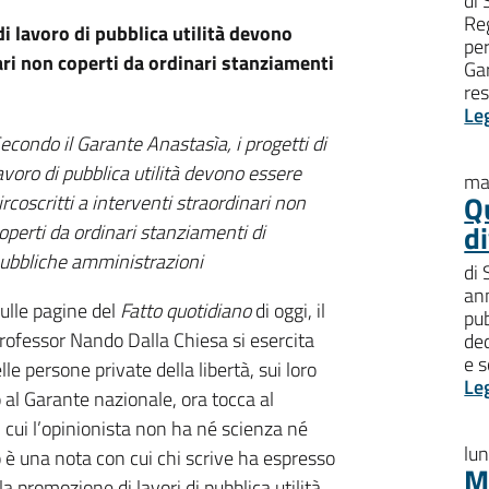
di 
Re
di lavoro di pubblica utilità devono
per
nari non coperti da ordinari stanziamenti
Ga
res
Le
econdo il Garante Anastasìa, i progetti di
avoro di pubblica utilità devono essere
ma
Q
ircoscritti a interventi straordinari non
d
operti da ordinari stanziamenti di
ubbliche amministrazioni
di
ann
ulle pagine del
Fatto quotidiano
di oggi, il
pu
rofessor Nando Dalla Chiesa si esercita
ded
e 
 persone private della libertà, sui loro
Le
o al Garante nazionale, ora tocca al
i cui l’opinionista non ha né scienza né
lu
 è una nota con cui chi scrive ha espresso
M
la promozione di lavori di pubblica utilità