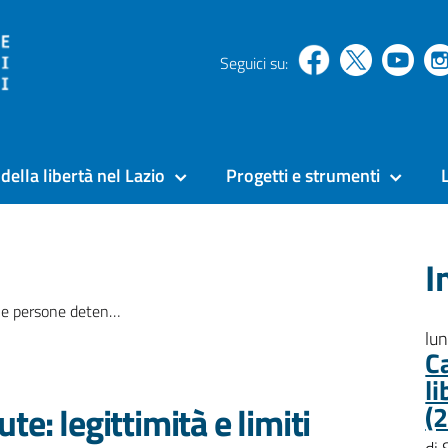
Seguici su:
della libertà nel Lazio
Progetti e strumenti
I
ne detenute: legittimità e limiti
lu
Ca
li
e: legittimità e limiti
(