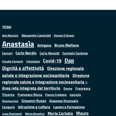
TEMI
Alessandro Capriccioli
Alessio D'Amato
Ada Maurizio
Anastasìa
Bruno Mellano
Antigone
Carlo Nordio
Carlo Renoldi
Carmelo Cantone
Carceri
Dap
Covid-19
Conscious
Claudia Clementi
Dignità e affettività
Direzione regionale
salute e integrazione sociosanitaria
Direzione
regionale salute e integrazione sociosanitaria –
Area rete integrata del territorio
Francesca
Donne
Francesco Rocca
Tricarico
Franco Corleone
Gabriella
Giovanni Russo
Giuseppe Emanuele
Stramaccioni
Istruzione e cultura
Lavoro e formazione
Cangemi
Mauro
Marta Cartabia
Luisa Regimenti
Marta Bonafoni