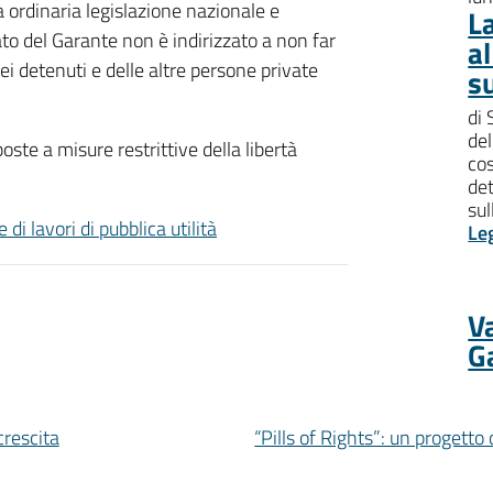
 ordinaria legislazione nazionale e
L
to del Garante non è indirizzato a non far
al
ei detenuti e delle altre persone private
s
di 
del
ste a misure restrittive della libertà
cos
de
su
di lavori di pubblica utilità
Le
Va
G
crescita
“Pills of Rights”: un progetto 