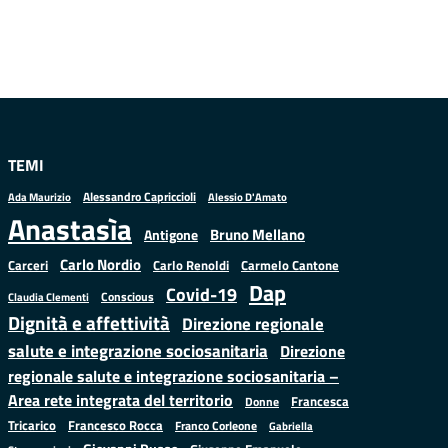
TEMI
Alessandro Capriccioli
Alessio D'Amato
Ada Maurizio
Anastasìa
Bruno Mellano
Antigone
Carlo Nordio
Carlo Renoldi
Carmelo Cantone
Carceri
Dap
Covid-19
Conscious
Claudia Clementi
Dignità e affettività
Direzione regionale
salute e integrazione sociosanitaria
Direzione
regionale salute e integrazione sociosanitaria –
Area rete integrata del territorio
Francesca
Donne
Francesco Rocca
Tricarico
Franco Corleone
Gabriella