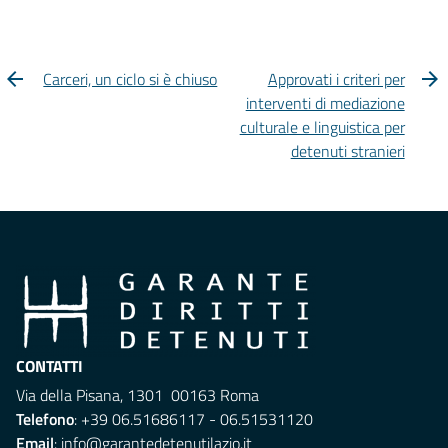
Carceri, un ciclo si è chiuso
Approvati i criteri per
interventi di mediazione
culturale e linguistica per
detenuti stranieri
CONTATTI
Via della Pisana, 1301 00163 Roma
Telefono
: +39 06.51686117 - 06.51531120
Email
:
info@garantedetenutilazio.it