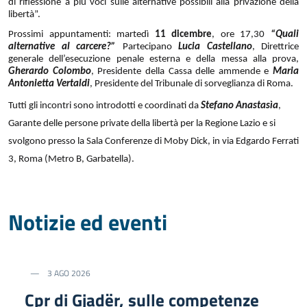
di riflessione a più voci sulle alternative possibili alla privazione della
libertà”.
Prossimi appuntamenti: martedì
11 dicembre
, ore 17,30
“Quali
alternative al carcere?”
Partecipano
Lucia Castellano
, Direttrice
generale dell’esecuzione penale esterna e della messa alla prova,
Gherardo Colombo
, Presidente della Cassa delle ammende e
Maria
Antonietta Vertaldi
, Presidente del Tribunale di sorveglianza di Roma.
Tutti gli incontri sono introdotti e coordinati da
Stefano Anastasìa
,
Garante delle persone private della libertà per la Regione Lazio e si
svolgono presso la Sala Conferenze di Moby Dick, in via Edgardo Ferrati
3, Roma (Metro B, Garbatella).
Notizie ed eventi
3 AGO 2026
Cpr di Gjadër, sulle competenze