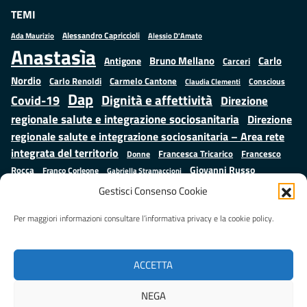
TEMI
Alessandro Capriccioli
Alessio D'Amato
Ada Maurizio
Anastasìa
Bruno Mellano
Carlo
Antigone
Carceri
Nordio
Carlo Renoldi
Carmelo Cantone
Conscious
Claudia Clementi
Dap
Dignità e affettività
Covid-19
Direzione
regionale salute e integrazione sociosanitaria
Direzione
regionale salute e integrazione sociosanitaria – Area rete
integrata del territorio
Francesco
Francesca Tricarico
Donne
Giovanni Russo
Rocca
Franco Corleone
Gabriella Stramaccioni
Istruzione e cultura
Lavoro e
Giuseppe Emanuele Cangemi
Gestisci Consenso Cookie
Mauro
Marta Cartabia
formazione
Luisa Regimenti
Marta Bonafoni
ministero della Giustizia
Per maggiori informazioni consultare l’informativa privacy e la cookie policy.
Palma
Minori
Misure
alternative alla detenzione
Prap
Patrizio Gonnella
Rebibbia
Salute
Samuele Ciambriello
Regione Lazio
Roberto Monteforte
ACCETTA
Situazione in numeri
Sergio Mattarella
Sarah Grieco
Valentina Calderone
NEGA
Stefano Anastasìa