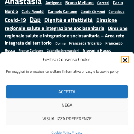
Anastasìa
Bruno Mellano
Carlo
Antigone
Carceri
Nordio
Carlo Renoldi
Carmelo Cantone
Conscious
Claudia Clementi
Dap
Dignità e affettività
Covid-19
Direzione
regionale salute e integrazione sociosanitaria
Direzione
regionale salute e integrazione sociosanitaria – Area rete
integrata del territorio
Francesco
Francesca Tricarico
Donne
Giovanni Russo
Rocca
Franco Corleone
Gabriella Stramaccioni
Istruzione e cultura
Lavoro e
Giuseppe Emanuele Cangemi
Gestisci Consenso Cookie
Mauro
Marta Cartabia
formazione
Luisa Regimenti
Marta Bonafoni
ministero della Giustizia
Per maggiori informazioni consultare l’informativa privacy e la cookie policy.
Palma
Minori
Misure
alternative alla detenzione
Prap
Patrizio Gonnella
Rebibbia
Salute
Samuele Ciambriello
Regione Lazio
Roberto Monteforte
ACCETTA
Situazione in numeri
Sergio Mattarella
Sarah Grieco
Valentina Calderone
NEGA
Stefano Anastasìa
VISUALIZZA PREFERENZE
Realizzato da
LAZIOcrea
Cookie Policy
Privacy