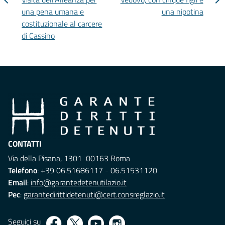
una pena umana e
una nipotina
costituzionale al carcere
di Cassino
CONTATTI
Via della Pisana, 1301 00163 Roma
Telefono
: +39 06.51686117 - 06.51531120
Email
:
info@garantedetenutilazio.it
Pec
:
garantedirittidetenuti@cert.consreglazio.it
Seguici su