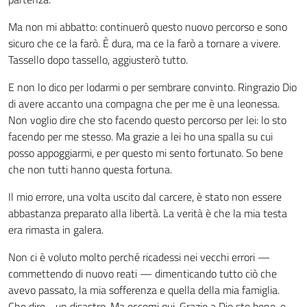
Ma non mi abbatto: continuerò questo nuovo percorso e sono
sicuro che ce la farò. È dura, ma ce la farò a tornare a vivere.
Tassello dopo tassello, aggiusterò tutto.
E non lo dico per lodarmi o per sembrare convinto. Ringrazio Dio
di avere accanto una compagna che per me è una leonessa.
Non voglio dire che sto facendo questo percorso per lei: lo sto
facendo per me stesso. Ma grazie a lei ho una spalla su cui
posso appoggiarmi, e per questo mi sento fortunato. So bene
che non tutti hanno questa fortuna.
Il mio errore, una volta uscito dal carcere, è stato non essere
abbastanza preparato alla libertà. La verità è che la mia testa
era rimasta in galera.
Non ci è voluto molto perché ricadessi nei vecchi errori —
commettendo di nuovo reati — dimenticando tutto ciò che
avevo passato, la mia sofferenza e quella della mia famiglia.
Che dire… un disastro. Ma eccomi qui. Grazie a Dio sto bene, e