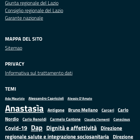
Giunta regionale del Lazio
Consiglio regionale del Lazio
Garante nazionale
MAPPA DEL SITO
Sitemap
PRIVACY
Informativa sul trattamento dati
TEMI
Alessandro Capriccioli
Alessio D'Amato
Ada Maurizio
Anastasìa
Bruno Mellano
Carlo
Antigone
Carceri
Nordio
Carlo Renoldi
Carmelo Cantone
Conscious
Claudia Clementi
Dap
Dignità e affettività
Covid-19
Direzione
regionale salute e integrazione sociosanitaria
Direzione