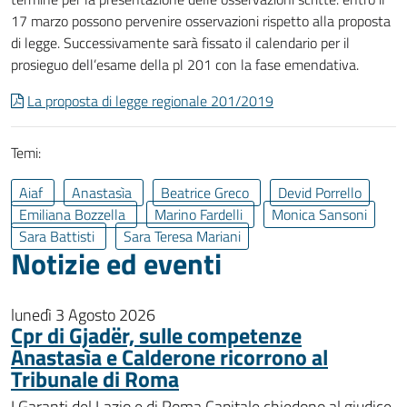
17 marzo possono pervenire osservazioni rispetto alla proposta
di legge. Successivamente sarà fissato il calendario per il
prosieguo dell’esame della pl 201 con la fase emendativa.
La proposta di legge regionale 201/2019
Temi:
Aiaf
Anastasìa
Beatrice Greco
Devid Porrello
Emiliana Bozzella
Marino Fardelli
Monica Sansoni
Sara Battisti
Sara Teresa Mariani
Notizie ed eventi
lunedì 3 Agosto 2026
Cpr di Gjadër, sulle competenze
Anastasìa e Calderone ricorrono al
Tribunale di Roma
I Garanti del Lazio e di Roma Capitale chiedono al giudice