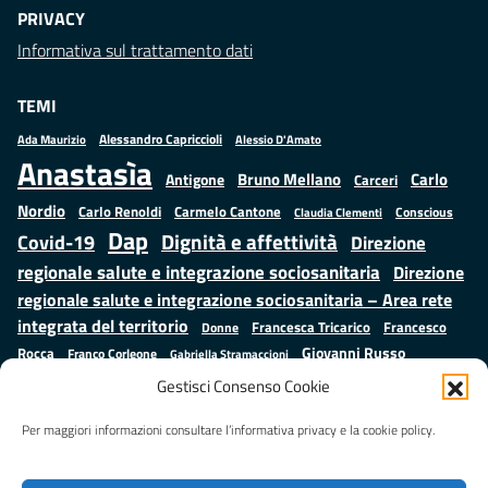
PRIVACY
Informativa sul trattamento dati
TEMI
Alessandro Capriccioli
Alessio D'Amato
Ada Maurizio
Anastasìa
Bruno Mellano
Carlo
Antigone
Carceri
Nordio
Carlo Renoldi
Carmelo Cantone
Conscious
Claudia Clementi
Dap
Dignità e affettività
Covid-19
Direzione
regionale salute e integrazione sociosanitaria
Direzione
regionale salute e integrazione sociosanitaria – Area rete
integrata del territorio
Francesco
Francesca Tricarico
Donne
Giovanni Russo
Rocca
Franco Corleone
Gabriella Stramaccioni
Istruzione e cultura
Lavoro e
Giuseppe Emanuele Cangemi
Gestisci Consenso Cookie
Mauro
Marta Cartabia
formazione
Luisa Regimenti
Marta Bonafoni
ministero della Giustizia
Per maggiori informazioni consultare l’informativa privacy e la cookie policy.
Palma
Minori
Misure
alternative alla detenzione
Prap
Patrizio Gonnella
Rebibbia