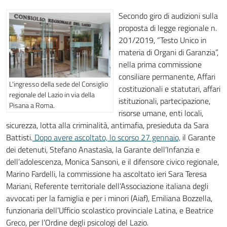
Secondo giro di audizioni sulla
proposta di legge regionale n.
201/2019, “Testo Unico in
materia di Organi di Garanzia”,
nella prima commissione
consiliare permanente, Affari
L'ingresso della sede del Consiglio
costituzionali e statutari, affari
regionale del Lazio in via della
istituzionali, partecipazione,
Pisana a Roma.
risorse umane, enti locali,
sicurezza, lotta alla criminalità, antimafia, presieduta da Sara
Battisti.
Dopo avere ascoltato, lo scorso 27 gennaio,
il Garante
dei detenuti, Stefano Anastasìa, la Garante dell’Infanzia e
dell’adolescenza, Monica Sansoni, e il difensore civico regionale,
Marino Fardelli, la commissione ha ascoltato ieri Sara Teresa
Mariani, Referente territoriale dell’Associazione italiana degli
avvocati per la famiglia e per i minori (Aiaf), Emiliana Bozzella,
funzionaria dell’Ufficio scolastico provinciale Latina, e Beatrice
Greco, per l’Ordine degli psicologi del Lazio.