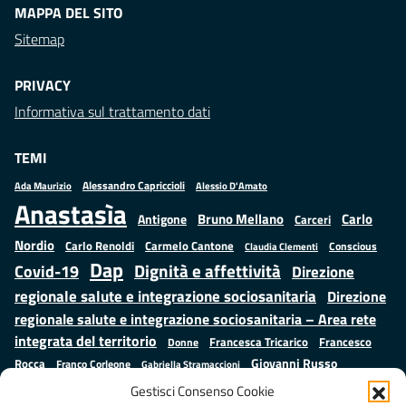
MAPPA DEL SITO
Sitemap
PRIVACY
Informativa sul trattamento dati
TEMI
Alessandro Capriccioli
Alessio D'Amato
Ada Maurizio
Anastasìa
Bruno Mellano
Carlo
Antigone
Carceri
Nordio
Carlo Renoldi
Carmelo Cantone
Conscious
Claudia Clementi
Dap
Dignità e affettività
Covid-19
Direzione
regionale salute e integrazione sociosanitaria
Direzione
regionale salute e integrazione sociosanitaria – Area rete
integrata del territorio
Francesco
Francesca Tricarico
Donne
Giovanni Russo
Rocca
Franco Corleone
Gabriella Stramaccioni
Istruzione e cultura
Lavoro e
Giuseppe Emanuele Cangemi
Gestisci Consenso Cookie