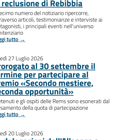
i reclusione di Rebibbia
decimo numero del notiziario ripercorre,
raverso articoli, testimonianze e interviste ai
tagonisti, i principali eventi nell'universo
itenziario
ggi tutto →
nedì 27 Luglio 2026
rorogato al 30 settembre il
ermine per partecipare al
remio «Secondo mestiere,
econda opportunità»
etenuti e gli ospiti delle Rems sono esonerati dal
rsamento della quota di partecipazione
ggi tutto →
nedì 20 Luglio 2026