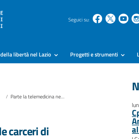
Seguici su:
della libertà nel Lazio
Progetti e strumenti
N
Parte la telemedicina nelle carceri di Civitavecchia
lu
C
A
e carceri di
a