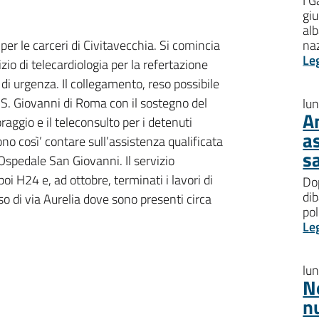
I G
giu
al
per le carceri di Civitavecchia. Si comincia
na
Le
zio di telecardiologia per la refertazione
 di urgenza. Il collegamento, reso possibile
e S. Giovanni di Roma con il sostegno del
lu
A
raggio e il teleconsulto per i detenuti
a
no così’ contare sull’assistenza qualificata
s
Ospedale San Giovanni. Il servizio
i H24 e, ad ottobre, terminati i lavori di
Dop
dib
 di via Aurelia dove sono presenti circa
pol
Le
lu
N
n