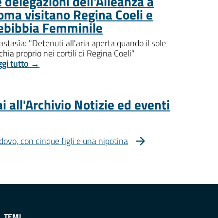
 delegazioni dell'Alleanza a
oma visitano Regina Coeli e
ebibbia Femminile
stasìa: "Detenuti all'aria aperta quando il sole
chia proprio nei cortili di Regina Coeli"
ggi tutto →
i all'Archivio Notizie ed eventi
dovo, con cinque figli e una nipotina
TEMI