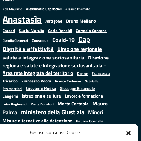
Alessandro Capriccioli
Alessio D'Amato
Ada Maurizio
Anastasìa
Bruno Mellano
Antigone
Carlo Nordio
Carlo Renoldi
Carmelo Cantone
Carceri
Dap
Covid-19
Conscious
Claudia Clementi
Dignità e affettività
Direzione regionale
salute e integrazione sociosanitaria
Direzione
regionale salute e integrazione sociosanitaria –
Area rete integrata del territorio
Francesca
Donne
Francesco Rocca
Tricarico
Franco Corleone
Gabriella
Giovanni Russo
Giuseppe Emanuele
Stramaccioni
Istruzione e cultura
Lavoro e formazione
Cangemi
Mauro
Marta Cartabia
Luisa Regimenti
Marta Bonafoni
ministero della Giustizia
Palma
Minori
Misure alternative alla detenzione
Patrizio Gonnella
Salute
Prap
Rebibbia
Regione Lazio
Roberto Monteforte
Gestisci Consenso Cookie
Samuele Ciambriello
Sergio
Sarah Grieco