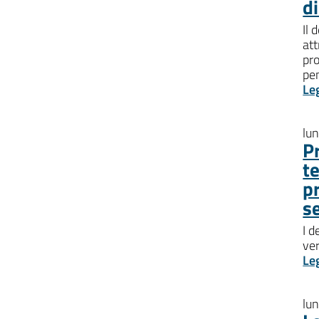
d
Il 
att
pro
pen
Le
lu
P
t
p
s
I d
ve
Le
lu