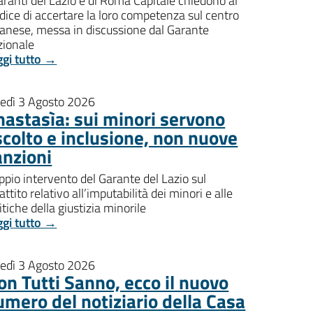
aranti del Lazio e di Roma Capitale chiedono al
dice di accertare la loro competenza sul centro
banese, messa in discussione dal Garante
zionale
ggi tutto →
nedì 3 Agosto 2026
nastasìa: sui minori servono
scolto e inclusione, non nuove
anzioni
pio intervento del Garante del Lazio sul
attito relativo all’imputabilità dei minori e alle
itiche della giustizia minorile
ggi tutto →
nedì 3 Agosto 2026
on Tutti Sanno, ecco il nuovo
umero del notiziario della Casa