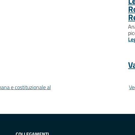
Le
R
R
Ana
pic
Le
Va
mana e costituzionale al
Ve
COLLEGAMENTI