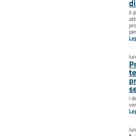
d
Il 
att
pro
pen
Le
lu
P
t
p
s
I d
ve
Le
lu