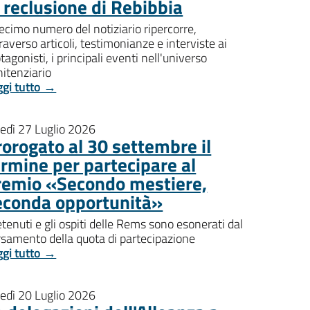
i reclusione di Rebibbia
decimo numero del notiziario ripercorre,
raverso articoli, testimonianze e interviste ai
tagonisti, i principali eventi nell'universo
itenziario
ggi tutto →
nedì 27 Luglio 2026
rorogato al 30 settembre il
ermine per partecipare al
remio «Secondo mestiere,
econda opportunità»
etenuti e gli ospiti delle Rems sono esonerati dal
rsamento della quota di partecipazione
ggi tutto →
nedì 20 Luglio 2026