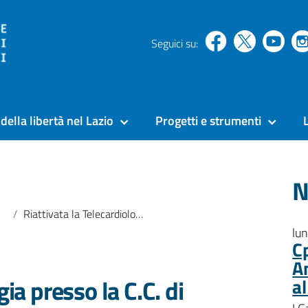
Seguici su:
della libertà nel Lazio
Progetti e strumenti
N
Riattivata la Telecardiologia presso la C.C. di Regina Coeli
lu
C
A
gia presso la C.C. di
a