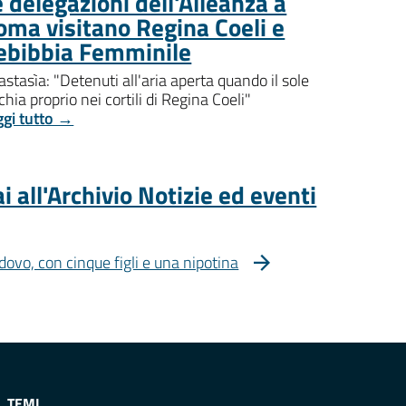
 delegazioni dell'Alleanza a
oma visitano Regina Coeli e
ebibbia Femminile
stasìa: "Detenuti all'aria aperta quando il sole
chia proprio nei cortili di Regina Coeli"
ggi tutto →
i all'Archivio Notizie ed eventi
dovo, con cinque figli e una nipotina
TEMI