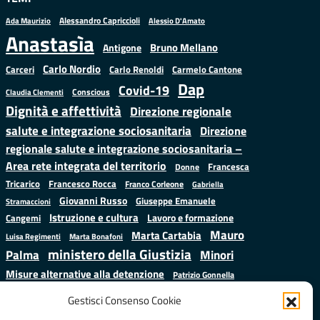
Alessandro Capriccioli
Alessio D'Amato
Ada Maurizio
Anastasìa
Bruno Mellano
Antigone
Carlo Nordio
Carlo Renoldi
Carmelo Cantone
Carceri
Dap
Covid-19
Conscious
Claudia Clementi
Dignità e affettività
Direzione regionale
salute e integrazione sociosanitaria
Direzione
regionale salute e integrazione sociosanitaria –
Area rete integrata del territorio
Francesca
Donne
Francesco Rocca
Tricarico
Franco Corleone
Gabriella
Giovanni Russo
Giuseppe Emanuele
Stramaccioni
Istruzione e cultura
Lavoro e formazione
Cangemi
Mauro
Marta Cartabia
Luisa Regimenti
Marta Bonafoni
ministero della Giustizia
Palma
Minori
Misure alternative alla detenzione
Patrizio Gonnella
Salute
Prap
Rebibbia
Regione Lazio
Roberto Monteforte
Gestisci Consenso Cookie
Samuele Ciambriello
Sergio
Sarah Grieco