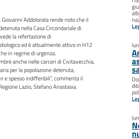
I G
giu
al
n Giovanni Addolorata rende noto che il
na
Le
 detenuta nella Casa Circondariale di
vede la refertazione di
rdiologico ed è attualmente attivo in H12
lu
A
he in regime di urgenza.
a
embre anche nelle carceri di Civitavecchia,
s
taria per la popolazione detenuta,
 e spesso indifferibili”, commenta il
Dop
dib
a Regione Lazio, Stefano Anastasia.
pol
Le
lu
N
n