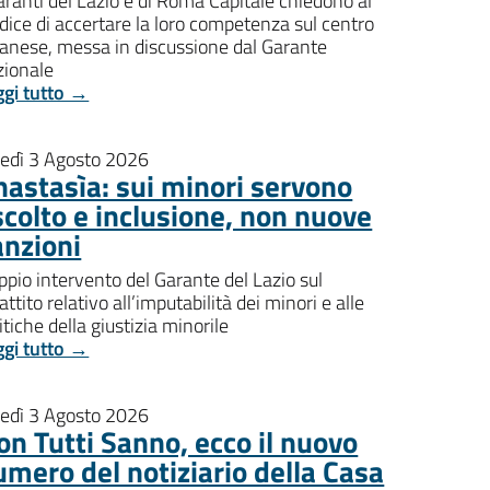
aranti del Lazio e di Roma Capitale chiedono al
dice di accertare la loro competenza sul centro
banese, messa in discussione dal Garante
zionale
ggi tutto →
nedì 3 Agosto 2026
nastasìa: sui minori servono
scolto e inclusione, non nuove
anzioni
pio intervento del Garante del Lazio sul
attito relativo all’imputabilità dei minori e alle
itiche della giustizia minorile
ggi tutto →
nedì 3 Agosto 2026
on Tutti Sanno, ecco il nuovo
umero del notiziario della Casa