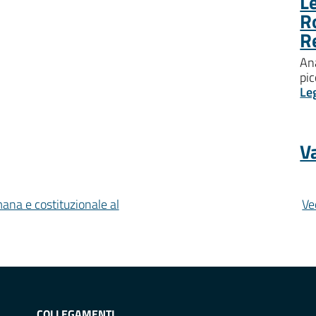
Le
R
R
Ana
pic
Le
Va
mana e costituzionale al
Ve
COLLEGAMENTI