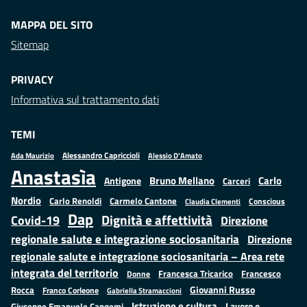
MAPPA DEL SITO
Sitemap
PRIVACY
Informativa sul trattamento dati
TEMI
Alessandro Capriccioli
Alessio D'Amato
Ada Maurizio
Anastasìa
Bruno Mellano
Carlo
Antigone
Carceri
Nordio
Carlo Renoldi
Carmelo Cantone
Conscious
Claudia Clementi
Dap
Dignità e affettività
Covid-19
Direzione
regionale salute e integrazione sociosanitaria
Direzione
regionale salute e integrazione sociosanitaria – Area rete
integrata del territorio
Francesco
Francesca Tricarico
Donne
Giovanni Russo
Rocca
Franco Corleone
Gabriella Stramaccioni
Istruzione e cultura
Lavoro e
Giuseppe Emanuele Cangemi