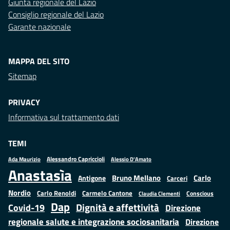
Giunta regionale del Lazio
Consiglio regionale del Lazio
Garante nazionale
MAPPA DEL SITO
Sitemap
PRIVACY
Informativa sul trattamento dati
TEMI
Alessandro Capriccioli
Alessio D'Amato
Ada Maurizio
Anastasìa
Bruno Mellano
Carlo
Antigone
Carceri
Nordio
Carlo Renoldi
Carmelo Cantone
Conscious
Claudia Clementi
Dap
Dignità e affettività
Covid-19
Direzione
regionale salute e integrazione sociosanitaria
Direzione