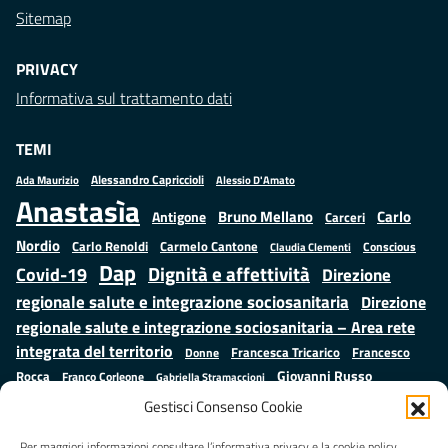
Sitemap
PRIVACY
Informativa sul trattamento dati
TEMI
Alessandro Capriccioli
Alessio D'Amato
Ada Maurizio
Anastasìa
Bruno Mellano
Carlo
Antigone
Carceri
Nordio
Carlo Renoldi
Carmelo Cantone
Conscious
Claudia Clementi
Dap
Dignità e affettività
Covid-19
Direzione
regionale salute e integrazione sociosanitaria
Direzione
regionale salute e integrazione sociosanitaria – Area rete
integrata del territorio
Francesco
Francesca Tricarico
Donne
Giovanni Russo
Rocca
Franco Corleone
Gabriella Stramaccioni
Istruzione e cultura
Lavoro e
Giuseppe Emanuele Cangemi
Gestisci Consenso Cookie
Mauro
Marta Cartabia
formazione
Luisa Regimenti
Marta Bonafoni
Per maggiori informazioni consultare l’informativa privacy e la cookie policy.